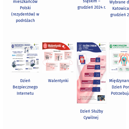
śląskim –
mieszkańców
Wybrane d
grudzień 2024 r.
Polski
Katowica
(rezydentów) w
grudzień 2
podróżach
Dzień
Walentynki
Międzynar
Bezpiecznego
Dzień Po
Internetu
Potrzebu
Dzień Służby
Cywilnej