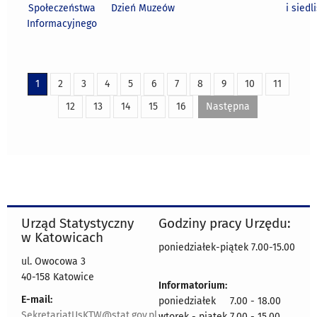
Społeczeństwa
Dzień Muzeów
i siedl
Informacyjnego
1
2
3
4
5
6
7
8
9
10
11
12
13
14
15
16
Następna
Urząd Statystyczny
Godziny pracy Urzędu:
w Katowicach
poniedziałek-piątek 7.00-15.00
ul. Owocowa 3
40-158 Katowice
Informatorium:
E-mail:
poniedziałek 7.00 - 18.00
SekretariatUsKTW@stat.gov.pl
wtorek - piątek 7.00 - 15.00