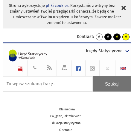
Strona wykorzystuje
pliki cookies
. Korzystanie z witryny bez
zmiany ustawień Twojej przeglądarki oznacza, że będą one
umieszczane w Twoim urządzeniu końcowym. Zawsze możesz
zmienić te ustawienia.
Kontrast:
A
A
A
A
kontrast
kontrast
kontrast
kontra
domyślny
biały
żółty
czarny
Urzędy Statystyczne
tekst
tekst
tekst
na
na
na
czarnym
czarnym
żółtym
Dla mediów
Co, gdzie, jak załatwić?
Edukacja statystyczna
O stronie