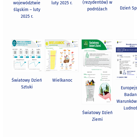
(rezydentów) w
województwie
luty 2025 r.
Dzień Sp
podróżach
śląskim – luty
2025 r.
Światowy Dzień
Wielkanoc
Sztuki
Europej
Badan
Warunków 
Ludnoś
Światowy Dzień
Ziemi