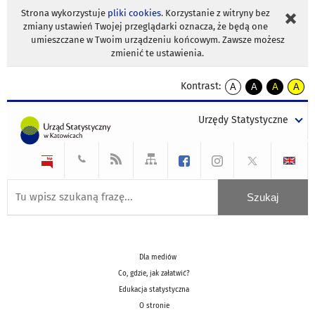
Strona wykorzystuje
pliki cookies
. Korzystanie z witryny bez
zmiany ustawień Twojej przeglądarki oznacza, że będą one
umieszczane w Twoim urządzeniu końcowym. Zawsze możesz
zmienić te ustawienia.
Kontrast:
A
A
A
A
kontrast
kontrast
kontrast
kontra
domyślny
biały
żółty
czarny
Urzędy Statystyczne
tekst
tekst
tekst
na
na
na
czarnym
czarnym
żółtym
Dla mediów
Co, gdzie, jak załatwić?
Edukacja statystyczna
O stronie