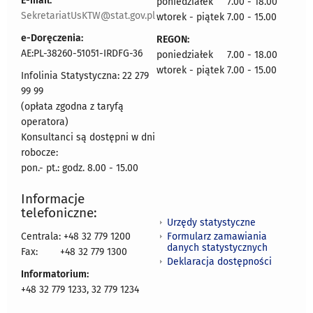
E-mail:
poniedziałek 7.00 - 18.00
SekretariatUsKTW@stat.gov.pl
wtorek - piątek 7.00 - 15.00
e-Doręczenia:
REGON:
AE:PL-38260-51051-IRDFG-36
poniedziałek 7.00 - 18.00
wtorek - piątek 7.00 - 15.00
Infolinia Statystyczna: 22 279
99 99
(opłata zgodna z taryfą
operatora)
Konsultanci są dostępni w dni
robocze:
pon.- pt.: godz. 8.00 - 15.00
Informacje
telefoniczne:
Urzędy statystyczne
Formularz zamawiania
Centrala: +48 32 779 1200
danych statystycznych
Fax:
+48 32 779 1300
Deklaracja dostępności
Informatorium:
+48 32 779 1233, 32 779 1234