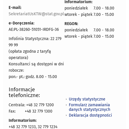
Informatorium:
E-mail:
poniedziałek 7.00 - 18.00
SekretariatUsKTW@stat.gov.pl
wtorek - piątek 7.00 - 15.00
e-Doręczenia:
REGON:
AE:PL-38260-51051-IRDFG-36
poniedziałek 7.00 - 18.00
wtorek - piątek 7.00 - 15.00
Infolinia Statystyczna: 22 279
99 99
(opłata zgodna z taryfą
operatora)
Konsultanci są dostępni w dni
robocze:
pon.- pt.: godz. 8.00 - 15.00
Informacje
telefoniczne:
Urzędy statystyczne
Formularz zamawiania
Centrala: +48 32 779 1200
danych statystycznych
Fax:
+48 32 779 1300
Deklaracja dostępności
Informatorium:
+48 32 779 1233, 32 779 1234