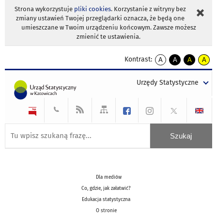
Strona wykorzystuje
pliki cookies
. Korzystanie z witryny bez
zmiany ustawień Twojej przeglądarki oznacza, że będą one
umieszczane w Twoim urządzeniu końcowym. Zawsze możesz
zmienić te ustawienia.
Kontrast:
A
A
A
A
kontrast
kontrast
kontrast
kontra
domyślny
biały
żółty
czarny
Urzędy Statystyczne
tekst
tekst
tekst
na
na
na
czarnym
czarnym
żółtym
Dla mediów
Co, gdzie, jak załatwić?
Edukacja statystyczna
O stronie