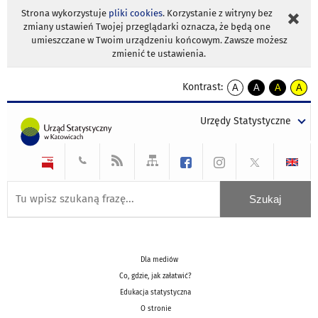
Strona wykorzystuje
pliki cookies
. Korzystanie z witryny bez
zmiany ustawień Twojej przeglądarki oznacza, że będą one
umieszczane w Twoim urządzeniu końcowym. Zawsze możesz
zmienić te ustawienia.
Kontrast:
A
A
A
A
kontrast
kontrast
kontrast
kontra
domyślny
biały
żółty
czarny
Urzędy Statystyczne
tekst
tekst
tekst
na
na
na
czarnym
czarnym
żółtym
Dla mediów
Co, gdzie, jak załatwić?
Edukacja statystyczna
O stronie