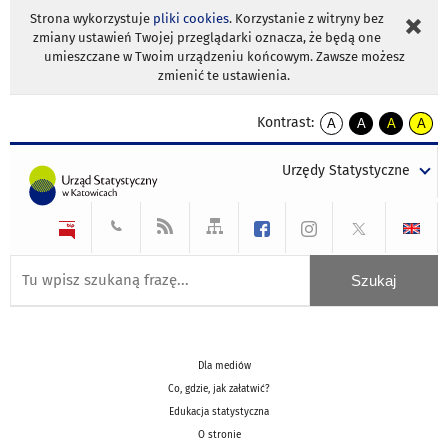
Strona wykorzystuje
pliki cookies
. Korzystanie z witryny bez
zmiany ustawień Twojej przeglądarki oznacza, że będą one
umieszczane w Twoim urządzeniu końcowym. Zawsze możesz
zmienić te ustawienia.
Kontrast:
A
A
A
A
kontrast
kontrast
kontrast
kontra
domyślny
biały
żółty
czarny
Urzędy Statystyczne
tekst
tekst
tekst
na
na
na
czarnym
czarnym
żółtym
Dla mediów
Co, gdzie, jak załatwić?
Edukacja statystyczna
O stronie