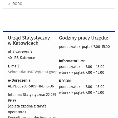
RODO
Urząd Statystyczny
Godziny pracy Urzędu:
w Katowicach
poniedziałek-piątek 7.00-15.00
ul. Owocowa 3
40-158 Katowice
Informatorium:
E-mail:
poniedziałek 7.00 - 18.00
SekretariatUsKTW@stat.gov.pl
wtorek - piątek 7.00 - 15.00
e-Doręczenia:
REGON:
AE:PL-38260-51051-IRDFG-36
poniedziałek 7.00 - 18.00
wtorek - piątek 7.00 - 15.00
Infolinia Statystyczna: 22 279
99 99
(opłata zgodna z taryfą
operatora)
Konsultanci są dostępni w dni