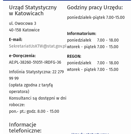
Urząd Statystyczny
Godziny pracy Urzędu:
w Katowicach
poniedziałek-piątek 7.00-15.00
ul. Owocowa 3
40-158 Katowice
Informatorium:
E-mail:
poniedziałek 7.00 - 18.00
SekretariatUsKTW@stat.gov.pl
wtorek - piątek 7.00 - 15.00
e-Doręczenia:
REGON:
AE:PL-38260-51051-IRDFG-36
poniedziałek 7.00 - 18.00
wtorek - piątek 7.00 - 15.00
Infolinia Statystyczna: 22 279
99 99
(opłata zgodna z taryfą
operatora)
Konsultanci są dostępni w dni
robocze:
pon.- pt.: godz. 8.00 - 15.00
Informacje
telefoniczne: