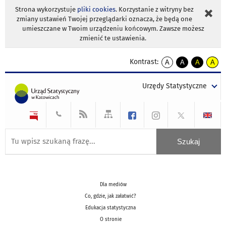
Strona wykorzystuje
pliki cookies
. Korzystanie z witryny bez
zmiany ustawień Twojej przeglądarki oznacza, że będą one
umieszczane w Twoim urządzeniu końcowym. Zawsze możesz
zmienić te ustawienia.
Kontrast:
A
A
A
A
kontrast
kontrast
kontrast
kontra
domyślny
biały
żółty
czarny
Urzędy Statystyczne
tekst
tekst
tekst
na
na
na
czarnym
czarnym
żółtym
Dla mediów
Co, gdzie, jak załatwić?
Edukacja statystyczna
O stronie