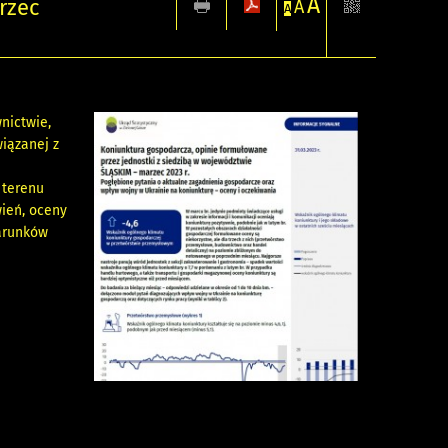
A
rzec
A
A
nictwie,
iązanej z
 terenu
ień, oceny
warunków