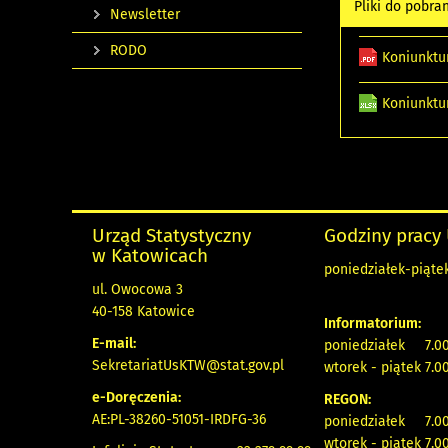
Pliki do pobra
Newsletter
RODO
Koniunktu
Koniunktu
Urząd Statystyczny
Godziny pracy
w Katowicach
poniedziałek-piątek
ul. Owocowa 3
40-158 Katowice
Informatorium:
E-mail:
poniedziałek 7.00
SekretariatUsKTW@stat.gov.pl
wtorek - piątek 7.00
e-Doręczenia:
REGON:
AE:PL-38260-51051-IRDFG-36
poniedziałek 7.00
wtorek - piątek 7.00