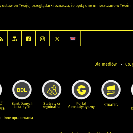
any ustawień Twojej przeglądarki oznacza, że będą one umieszczane w Twoi
Dla mediów
Co, 
ne
Bank Danych
Statystyka
Portal
um
STRATEG
Lokalnych
regionalna
Geostatystyczny
wca
K
Inne opracowania