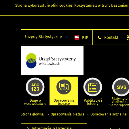
Strona wykorzystuje
pliki cookies
. Korzystanie z witryny bez zmi
Urzędy Statystyczne
Kontakt
BIP
Statystycz
Dane o
Opracowania
Publikacje i
Vademec
województwie
bieżące
foldery
Samorządo
Strona główna
Opracowania bieżące
Opracowania sygnalne
Informacje o Urzędzie