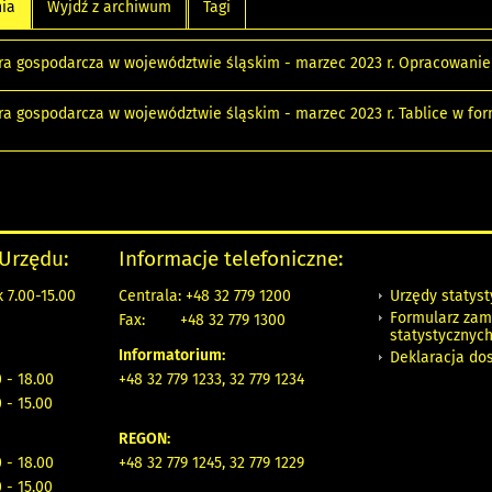
nia
Wyjdź z archiwum
Tagi
ra gospodarcza w województwie śląskim - marzec 2023 r. Opracowani
ra gospodarcza w województwie śląskim - marzec 2023 r. Tablice w fo
 Urzędu:
Informacje telefoniczne:
Urzędy statys
 7.00-15.00
Centrala: +48 32 779 1200
Formularz zam
Fax:
+48 32 779 1300
statystycznyc
Informatorium:
Deklaracja do
 - 18.00
+48 32 779 1233, 32 779 1234
 - 15.00
REGON:
 - 18.00
+48 32 779 1245, 32 779 1229
 - 15.00