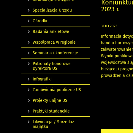
Koniunktu
2023 r.
Specjalizacja Urzędu
Ośrodki
31.03.2023
Badania ankietowe
Informacja doty
Współpraca w regionie
handlu hurtowym 
zakwaterowaniem 
Seminaria i konferencje
Wyniki publikow
województwa ślą
Patronaty honorowe
Dyrektora US
bieżącej i progn
prowadzenia dzia
Infografiki
Zamówienia publiczne US
Projekty unijne US
Praktyki studenckie
Likwidacja / Sprzedaż
majątku