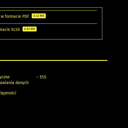
e w formacie PDF
0.42 MB
rmacie XLSX
0.03 MB
tyczne
ESS
awiania danych
h
stępności