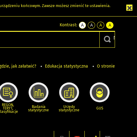
m urządzeniu końcowym. Zawsze możesz zmienić te ustawienia.
Kontrast:
A
A
A
A
kontrast
kontrast
kontrast
kontrast
domyślny
biały
żółty
czarny
tekst
tekst
tekst
na
na
na
czarnym
czarnym
żółtym
gdzie, jak załatwić?
Edukacja statystyczna
O stronie
REGON,
Badania
Urzędy
TERYT,
GUS
statystyczne
statystyczne
lasyfikacje