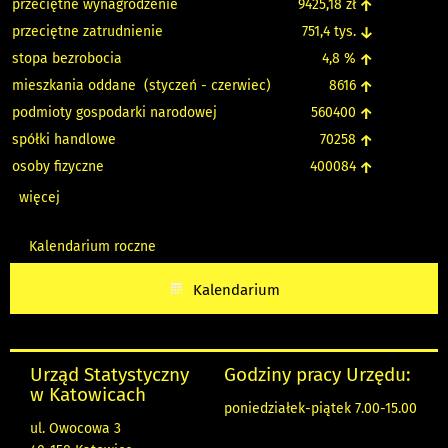
przeciętne wynagrodzenie
9425,18 zł
↑
przeciętne zatrudnienie
751,4 tys.
↓
stopa bezrobocia
4,8 %
↑
mieszkania oddane (styczeń - czerwiec)
8616
↑
podmioty gospodarki narodowej
560400
↑
spółki handlowe
70258
↑
osoby fizyczne
400084
↑
więcej
Kalendarium roczne
Kalendarium
Urząd Statystyczny
Godziny pracy Urzędu:
w Katowicach
poniedziałek-piątek 7.00-15.00
ul. Owocowa 3