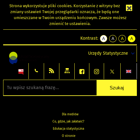
Strona wykorzystuje
pliki cookies
. Korzystanie z witryny bez
zmiany ustawień Twojej przeglądarki oznacza, że będą one
umieszczane w Twoim urządzeniu końcowym. Zawsze możesz
zmienić te ustawienia.
Kontrast:
A
A
A
A
kontrast
kontrast
kontrast
kontra
domyślny
biały
żółty
czarny
Urzędy Statystyczne
tekst
tekst
tekst
na
na
na
czarnym
czarnym
żółtym
Dla mediów
Co, gdzie, jak załatwić?
Edukacja statystyczna
O stronie