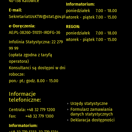
40-158 Katowice
Informatorium:
E-mail:
poniedziałek 7.00 - 18.00
SekretariatUsKTW@stat.gov.pl
wtorek - piątek 7.00 - 15.00
e-Doręczenia:
REGON:
AE:PL-38260-51051-IRDFG-36
poniedziałek 7.00 - 18.00
wtorek - piątek 7.00 - 15.00
Infolinia Statystyczna: 22 279
99 99
(opłata zgodna z taryfą
operatora)
Konsultanci są dostępni w dni
robocze:
pon.- pt.: godz. 8.00 - 15.00
Informacje
telefoniczne:
Urzędy statystyczne
Formularz zamawiania
Centrala: +48 32 779 1200
danych statystycznych
Fax:
+48 32 779 1300
Deklaracja dostępności
Informatorium: