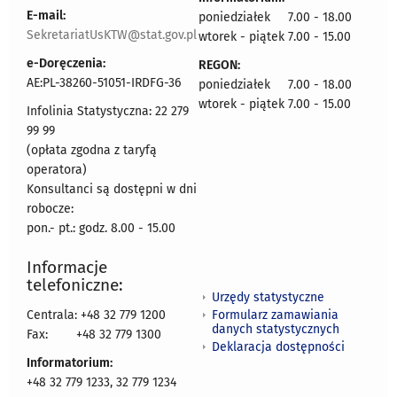
E-mail:
poniedziałek 7.00 - 18.00
SekretariatUsKTW@stat.gov.pl
wtorek - piątek 7.00 - 15.00
e-Doręczenia:
REGON:
AE:PL-38260-51051-IRDFG-36
poniedziałek 7.00 - 18.00
wtorek - piątek 7.00 - 15.00
Infolinia Statystyczna: 22 279
99 99
(opłata zgodna z taryfą
operatora)
Konsultanci są dostępni w dni
robocze:
pon.- pt.: godz. 8.00 - 15.00
Informacje
telefoniczne:
Urzędy statystyczne
Formularz zamawiania
Centrala: +48 32 779 1200
danych statystycznych
Fax:
+48 32 779 1300
Deklaracja dostępności
Informatorium:
+48 32 779 1233, 32 779 1234