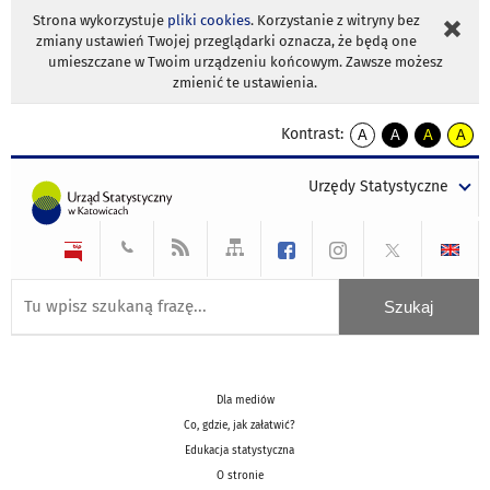
Strona wykorzystuje
pliki cookies
. Korzystanie z witryny bez
zmiany ustawień Twojej przeglądarki oznacza, że będą one
umieszczane w Twoim urządzeniu końcowym. Zawsze możesz
zmienić te ustawienia.
Kontrast:
A
A
A
A
kontrast
kontrast
kontrast
kontra
domyślny
biały
żółty
czarny
Urzędy Statystyczne
tekst
tekst
tekst
na
na
na
czarnym
czarnym
żółtym
Dla mediów
Co, gdzie, jak załatwić?
Edukacja statystyczna
O stronie