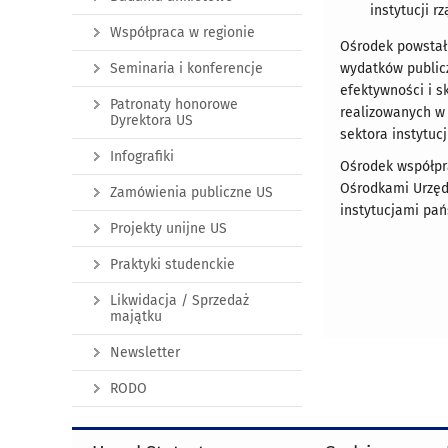
instytucji 
Współpraca w regionie
Ośrodek powstał
Seminaria i konferencje
wydatków publicz
efektywności i s
Patronaty honorowe
realizowanych w 
Dyrektora US
sektora instytuc
Infografiki
Ośrodek współpr
Ośrodkami Urzęd
Zamówienia publiczne US
instytucjami pa
Projekty unijne US
Praktyki studenckie
Likwidacja / Sprzedaż
majątku
Newsletter
RODO