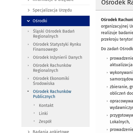
Ośrodek R
Specjalizacja Urzędu
Ośrodek Rachun
Ośrodki
organizacyjnej 
Śląski Ośrodek Badań
realizuje badan
Regionalnych
przekroju terytor
Ośrodek Statystyki Rynku
Do zadań Ośrodka
Finansowego
Ośrodek Inżynierii Danych
prowadzenie
aktualizacja
Ośrodek Rachunków
Regionalnych
wykonywanie
Ośrodek Ekonomiki
samorządowy
Środowiska
zbieranie, 
Ośrodek Rachunków
obliczeń do
Publicznych
opracowywan
Kontakt
wydawniczy
Linki
przygotowyw
Zespół
Lokalnych,
prowadzenie
Badania ankietowe