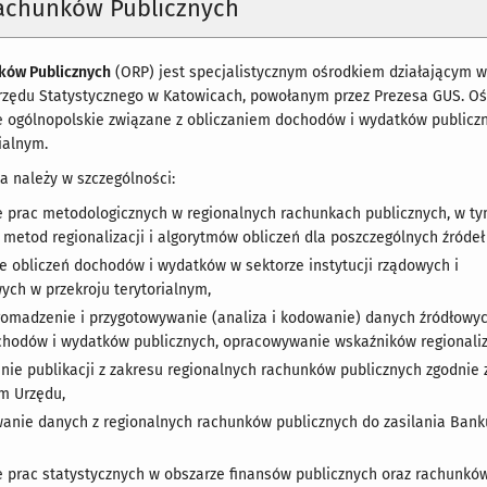
achunków Publicznych
ków Publicznych
(ORP) jest specjalistycznym ośrodkiem działającym w
Urzędu Statystycznego w Katowicach, powołanym przez Prezesa GUS. O
ie ogólnopolskie związane z obliczaniem dochodów i wydatków publicz
ialnym.
 należy w szczególności:
 prac metodologicznych w regionalnych rachunkach publicznych, w ty
 metod regionalizacji i algorytmów obliczeń dla poszczególnych źródeł
 obliczeń dochodów i wydatków w sektorze instytucji rządowych i
ch w przekroju terytorialnym,
gromadzenie i przygotowywanie (analiza i kodowanie) danych źródłowy
chodów i wydatków publicznych, opracowywanie wskaźników regionaliz
ie publikacji z zakresu regionalnych rachunków publicznych zgodnie
m Urzędu,
anie danych z regionalnych rachunków publicznych do zasilania Ban
 prac statystycznych w obszarze finansów publicznych oraz rachunkó