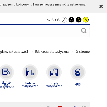
m urządzeniu końcowym. Zawsze możesz zmienić te ustawienia.
Kontrast:
A
A
A
A
kontrast
kontrast
kontrast
kontrast
domyślny
biały
żółty
czarny
tekst
tekst
tekst
na
na
na
czarnym
czarnym
żółtym
gdzie, jak załatwić?
Edukacja statystyczna
O stronie
REGON,
Badania
Urzędy
TERYT,
GUS
statystyczne
statystyczne
lasyfikacje