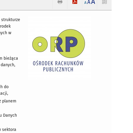
A
A
A
 strukturze
środek
nych w
m bieżąca
 danych,
ch do
acji,
 z planem
ku Danych
w sektora