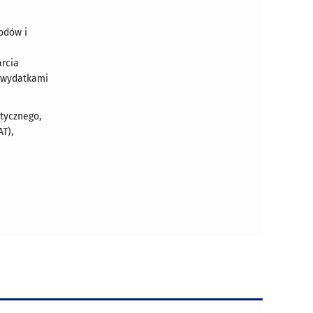
.
odów i
arcia
i wydatkami
tycznego,
T),