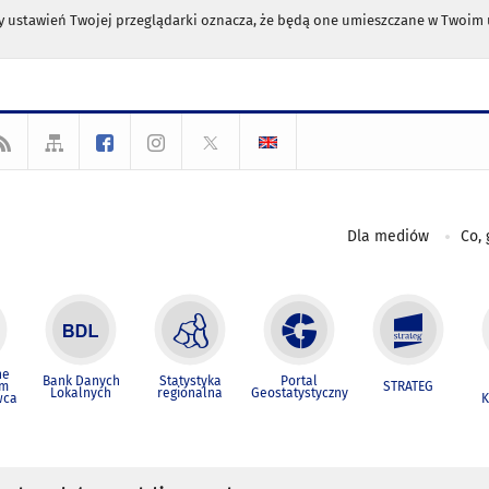
any ustawień Twojej przeglądarki oznacza, że będą one umieszczane w Twoi
Dla mediów
Co, 
ne
Bank Danych
Statystyka
Portal
um
STRATEG
Lokalnych
regionalna
Geostatystyczny
wca
K