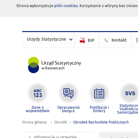
Strona wykorzystuje
pliki cookies
. Korzystanie z witryny bez zmi
Urzędy Statystyczne
Kontakt
BIP
Statystycz
Dane o
Opracowania
Publikacje i
Vademec
województwie
bieżące
foldery
Samorządo
Strona główna
Ośrodki
Ośrodek Rachunków Publicznych
Informacje o Urzędzie