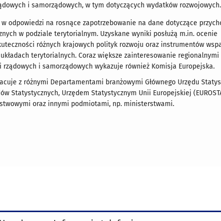
rządowych i samorządowych, w tym dotyczących wydatków rozwojowych
 w odpowiedzi na rosnące zapotrzebowanie na dane dotyczące przych
nych w podziale terytorialnym. Uzyskane wyniki posłużą m.in. ocenie
kuteczności różnych krajowych polityk rozwoju oraz instrumentów wsp
układach terytorialnych. Coraz większe zainteresowanie regionalnym
ji rządowych i samorządowych wykazuje również Komisja Europejska.
acuje z różnymi Departamentami branżowymi Głównego Urzędu Statys
ów Statystycznych, Urzędem Statystycznym Unii Europejskiej (EUROSTA
ństwowymi oraz innymi podmiotami, np. ministerstwami.