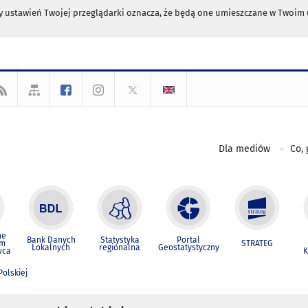
any ustawień Twojej przeglądarki oznacza, że będą one umieszczane w Twoi
Dla mediów
Co, 
ne
Bank Danych
Statystyka
Portal
um
STRATEG
Lokalnych
regionalna
Geostatystyczny
wca
K
Polskiej