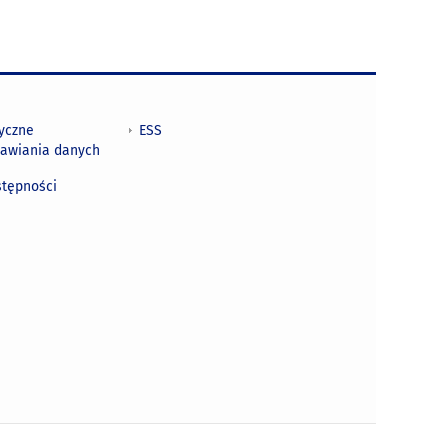
tyczne
ESS
awiania danych
h
stępności