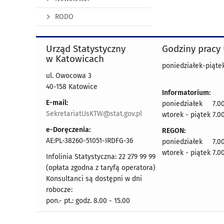
RODO
Urząd Statystyczny
Godziny pracy
w Katowicach
poniedziałek-piątek
ul. Owocowa 3
40-158 Katowice
Informatorium:
E-mail:
poniedziałek 7.00
SekretariatUsKTW@stat.gov.pl
wtorek - piątek 7.00
e-Doręczenia:
REGON:
AE:PL-38260-51051-IRDFG-36
poniedziałek 7.00
wtorek - piątek 7.00
Infolinia Statystyczna: 22 279 99 99
(opłata zgodna z taryfą operatora)
Konsultanci są dostępni w dni
robocze:
pon.- pt.: godz. 8.00 - 15.00