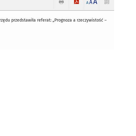
A
A
A
zędu przedstawiła referat: „Prognoza a rzeczywistość –