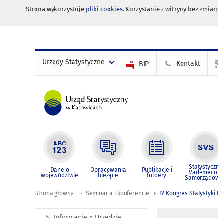
Strona wykorzystuje
pliki cookies
. Korzystanie z witryny bez zmi
Urzędy Statystyczne
Kontakt
BIP
Statystycz
Dane o
Opracowania
Publikacje i
Vademec
województwie
bieżące
foldery
Samorządo
Strona główna
Seminaria i konferencje
IV Kongres Statystyki 
Informacje o Urzędzie