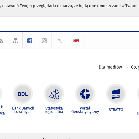
any ustawień Twojej przeglądarki oznacza, że będą one umieszczane w Twoi
Dla mediów
Co, 
ne
Bank Danych
Statystyka
Portal
um
STRATEG
Lokalnych
regionalna
Geostatystyczny
wca
K