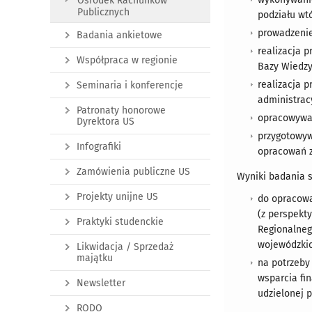
Ośrodek Rachunków
Publicznych
podziału wt
prowadzenie
Badania ankietowe
realizacja 
Współpraca w regionie
Bazy Wiedzy
realizacja 
Seminaria i konferencje
administrac
Patronaty honorowe
opracowywan
Dyrektora US
przygotowyw
Infografiki
opracowań z
Zamówienia publiczne US
Wyniki badania s
Projekty unijne US
do opracowa
(z perspekt
Praktyki studenckie
Regionalneg
wojewódzkic
Likwidacja / Sprzedaż
majątku
na potrzeby 
wsparcia fi
Newsletter
udzielonej 
RODO