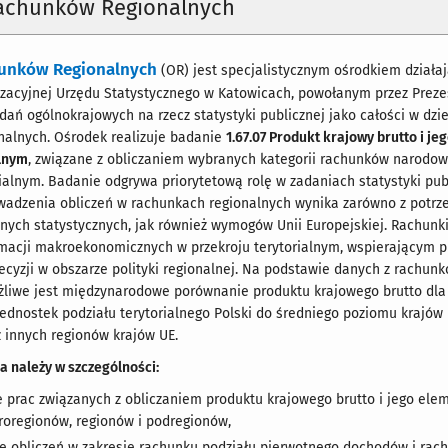
achunków Regionalnych
unków Regionalnych
(OR) jest specjalistycznym ośrodkiem dział
nizacyjnej Urzędu Statystycznego w Katowicach, powołanym przez Prez
adań ogólnokrajowych na rzecz statystyki publicznej jako całości w dzi
nalnych. Ośrodek realizuje badanie
1.67.07 Produkt krajowy brutto i j
alnym
, związane z obliczaniem wybranych kategorii rachunków narodo
rialnym. Badanie odgrywa priorytetową rolę w zadaniach statystyki publ
wadzenia obliczeń w rachunkach regionalnych wynika zarówno z potrz
ych statystycznych, jak również wymogów Unii Europejskiej. Rachunki
rmacji makroekonomicznych w przekroju terytorialnym, wspierającym 
yzji w obszarze polityki regionalnej. Na podstawie danych z rachun
żliwe jest międzynarodowe porównanie produktu krajowego brutto dla
ednostek podziału terytorialnego Polski do średniego poziomu krajów 
z innych regionów krajów UE.
 należy w szczególności:
 prac związanych z obliczaniem produktu krajowego brutto i jego el
oregionów, regionów i podregionów,
 obliczeń w zakresie rachunku podziału pierwotnego dochodów i rac