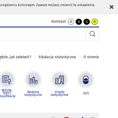
m urządzeniu końcowym. Zawsze możesz zmienić te ustawienia.
Kontrast:
A
A
A
A
kontrast
kontrast
kontrast
kontrast
domyślny
biały
żółty
czarny
tekst
tekst
tekst
na
na
na
czarnym
czarnym
żółtym
gdzie, jak załatwić?
Edukacja statystyczna
O stronie
REGON,
Badania
Urzędy
TERYT,
GUS
statystyczne
statystyczne
lasyfikacje