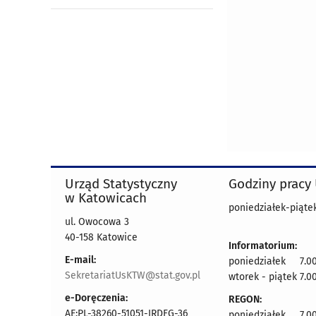
Urząd Statystyczny
Godziny pracy
w Katowicach
poniedziałek-piątek
ul. Owocowa 3
40-158 Katowice
Informatorium:
E-mail:
poniedziałek 7.00
SekretariatUsKTW@stat.gov.pl
wtorek - piątek 7.00
e-Doręczenia:
REGON:
AE:PL-38260-51051-IRDFG-36
poniedziałek 7.00