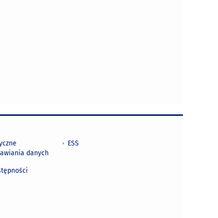
tyczne
ESS
awiania danych
h
stępności