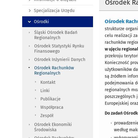
Ośrodek R
Specjalizacja Urzędu
Ośrodek Rach
Ośrodki
strukturze orga
Śląski Ośrodek Badań
celu realizacji z
Regionalnych
rachunków regio
Ośrodek Statystyki Rynku
w ujęciu region
Finansowego
przekroju teryto
Ośrodek Inżynierii Danych
Konieczność pro
Ośrodek Rachunków
użytkowników dan
Regionalnych
są źródłem info
Kontakt
podejmowania dec
regionalnych mo
Linki
poszczególnych j
Publikacje
Europejskiej ora
Współpraca
Do zadań Ośrodka
Zespół
prowadzenie
Ośrodek Ekonomiki
Środowiska
według makr
wykonywanie