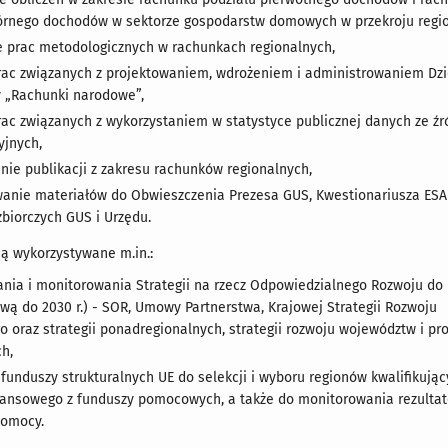
órnego dochodów w sektorze gospodarstw domowych w przekroju regi
 prac metodologicznych w rachunkach regionalnych,
prac związanych z projektowaniem, wdrożeniem i administrowaniem Dz
 „Rachunki narodowe”,
prac związanych z wykorzystaniem w statystyce publicznej danych ze źr
yjnych,
ie publikacji z zakresu rachunków regionalnych,
anie materiałów do Obwieszczenia Prezesa GUS, Kwestionariusza ESA
biorczych GUS i Urzędu.
ą wykorzystywane m.in.:
nia i monitorowania Strategii na rzecz Odpowiedzialnego Rozwoju do
ywą do 2030 r.) - SOR, Umowy Partnerstwa, Krajowej Strategii Rozwoju
o oraz strategii ponadregionalnych, strategii rozwoju województw i p
h,
funduszy strukturalnych UE do selekcji i wyboru regionów kwalifikując
nansowego z funduszy pomocowych, a także do monitorowania rezulta
pomocy.