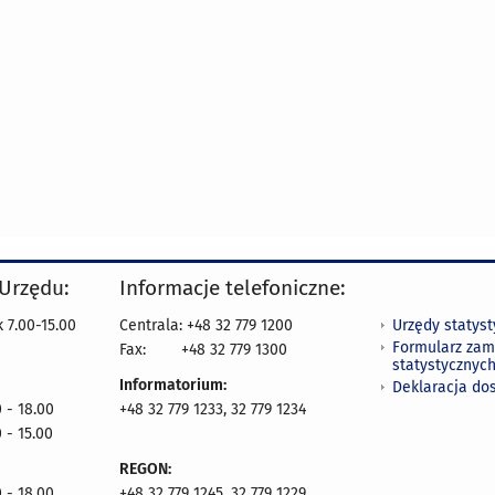
 Urzędu:
Informacje telefoniczne:
Urzędy statys
 7.00-15.00
Centrala: +48 32 779 1200
Formularz zam
Fax:
+48 32 779 1300
statystycznyc
Informatorium:
Deklaracja do
 - 18.00
+48 32 779 1233, 32 779 1234
 - 15.00
REGON:
 - 18.00
+48 32 779 1245, 32 779 1229