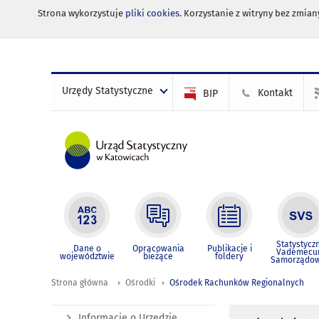
Strona wykorzystuje
pliki cookies
. Korzystanie z witryny bez zmi
Urzędy Statystyczne
Kontakt
BIP
Statystycz
Dane o
Opracowania
Publikacje i
Vademec
województwie
bieżące
foldery
Samorządo
Strona główna
Ośrodki
Ośrodek Rachunków Regionalnych
Informacje o Urzędzie