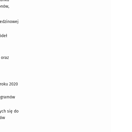
onów,
iedzinowej
ódeł
 oraz
 roku 2020
rogramów
ych się do
tów