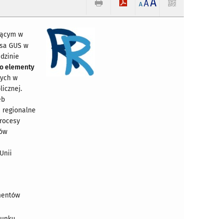
A
A
A
ającym w
esa GUS w
edzinie
ego elementy
wych w
icznej.
eb
 regionalne
procesy
ków
Unii
ementów
hunku