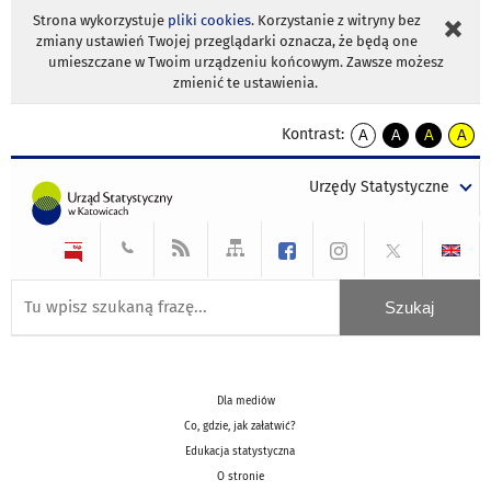
Strona wykorzystuje
pliki cookies
. Korzystanie z witryny bez
zmiany ustawień Twojej przeglądarki oznacza, że będą one
umieszczane w Twoim urządzeniu końcowym. Zawsze możesz
zmienić te ustawienia.
Kontrast:
A
A
A
A
kontrast
kontrast
kontrast
kontra
domyślny
biały
żółty
czarny
Urzędy Statystyczne
tekst
tekst
tekst
na
na
na
czarnym
czarnym
żółtym
Dla mediów
Co, gdzie, jak załatwić?
Edukacja statystyczna
O stronie