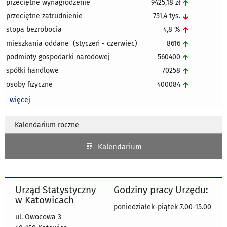
przeciętne wynagrodzenie
9425,18 zł
↑
przeciętne zatrudnienie
751,4 tys.
↓
stopa bezrobocia
4,8 %
↑
mieszkania oddane (styczeń - czerwiec)
8616
↑
podmioty gospodarki narodowej
560400
↑
spółki handlowe
70258
↑
osoby fizyczne
400084
↑
więcej
Kalendarium roczne
Kalendarium
Urząd Statystyczny
Godziny pracy Urzędu:
w Katowicach
poniedziałek-piątek 7.00-15.00
ul. Owocowa 3