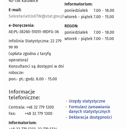
40-158 Katowice
Informatorium:
E-mail:
poniedziałek 7.00 - 18.00
SekretariatUsKTW@stat.gov.pl
wtorek - piątek 7.00 - 15.00
e-Doręczenia:
REGON:
AE:PL-38260-51051-IRDFG-36
poniedziałek 7.00 - 18.00
wtorek - piątek 7.00 - 15.00
Infolinia Statystyczna: 22 279
99 99
(opłata zgodna z taryfą
operatora)
Konsultanci są dostępni w dni
robocze:
pon.- pt.: godz. 8.00 - 15.00
Informacje
telefoniczne:
Urzędy statystyczne
Formularz zamawiania
Centrala: +48 32 779 1200
danych statystycznych
Fax:
+48 32 779 1300
Deklaracja dostępności
Informatorium: