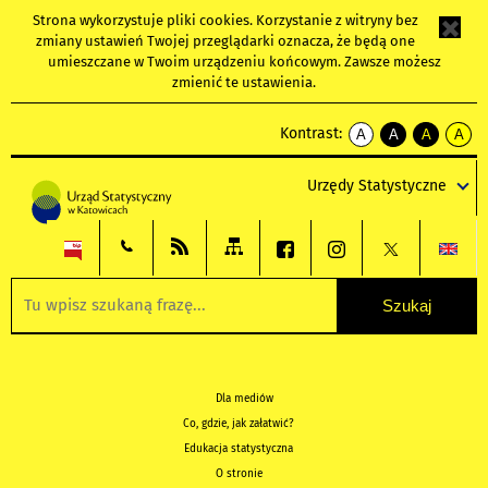
Strona wykorzystuje
pliki cookies
. Korzystanie z witryny bez
zmiany ustawień Twojej przeglądarki oznacza, że będą one
umieszczane w Twoim urządzeniu końcowym. Zawsze możesz
zmienić te ustawienia.
Kontrast:
A
A
A
A
kontrast
kontrast
kontrast
kontra
domyślny
biały
żółty
czarny
Urzędy Statystyczne
tekst
tekst
tekst
na
na
na
czarnym
czarnym
żółtym
Dla mediów
Co, gdzie, jak załatwić?
Edukacja statystyczna
O stronie