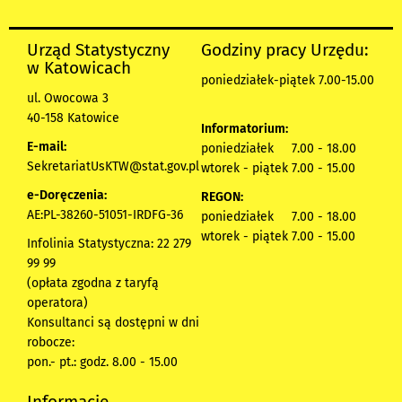
Urząd Statystyczny
Godziny pracy Urzędu:
w Katowicach
poniedziałek-piątek 7.00-15.00
ul. Owocowa 3
40-158 Katowice
Informatorium:
E-mail:
poniedziałek 7.00 - 18.00
SekretariatUsKTW@stat.gov.pl
wtorek - piątek 7.00 - 15.00
e-Doręczenia:
REGON:
AE:PL-38260-51051-IRDFG-36
poniedziałek 7.00 - 18.00
wtorek - piątek 7.00 - 15.00
Infolinia Statystyczna: 22 279
99 99
(opłata zgodna z taryfą
operatora)
Konsultanci są dostępni w dni
robocze:
pon.- pt.: godz. 8.00 - 15.00
Informacje