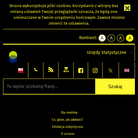
Strona wykorzystuje
pliki cookies
. Korzystanie z witryny bez
zmiany ustawień Twojej przeglądarki oznacza, że będą one
umieszczane w Twoim urządzeniu końcowym. Zawsze możesz
zmienić te ustawienia.
Kontrast:
A
A
A
A
kontrast
kontrast
kontrast
kontra
domyślny
biały
żółty
czarny
Urzędy Statystyczne
tekst
tekst
tekst
na
na
na
czarnym
czarnym
żółtym
Dla mediów
Co, gdzie, jak załatwić?
Edukacja statystyczna
O stronie