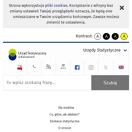
Strona wykorzystuje
pliki cookies
. Korzystanie z witryny bez
zmiany ustawień Twojej przeglądarki oznacza, że będą one
umieszczane w Twoim urządzeniu końcowym. Zawsze możesz
zmienić te ustawienia.
Kontrast:
A
A
A
A
kontrast
kontrast
kontrast
kontra
domyślny
biały
żółty
czarny
Urzędy Statystyczne
tekst
tekst
tekst
na
na
na
czarnym
czarnym
żółtym
Dla mediów
Co, gdzie, jak załatwić?
Edukacja statystyczna
O stronie