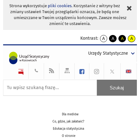
Strona wykorzystuje
pliki cookies
. Korzystanie z witryny bez
zmiany ustawień Twojej przeglądarki oznacza, że będą one
umieszczane w Twoim urządzeniu końcowym. Zawsze możesz
zmienić te ustawienia.
Kontrast:
A
A
A
A
kontrast
kontrast
kontrast
kontra
domyślny
biały
żółty
czarny
Urzędy Statystyczne
tekst
tekst
tekst
na
na
na
czarnym
czarnym
żółtym
Dla mediów
Co, gdzie, jak załatwić?
Edukacja statystyczna
O stronie