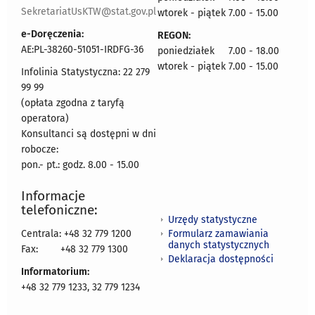
SekretariatUsKTW@stat.gov.pl
wtorek - piątek 7.00 - 15.00
e-Doręczenia:
REGON:
AE:PL-38260-51051-IRDFG-36
poniedziałek 7.00 - 18.00
wtorek - piątek 7.00 - 15.00
Infolinia Statystyczna: 22 279
99 99
(opłata zgodna z taryfą
operatora)
Konsultanci są dostępni w dni
robocze:
pon.- pt.: godz. 8.00 - 15.00
Informacje
telefoniczne:
Urzędy statystyczne
Formularz zamawiania
Centrala: +48 32 779 1200
danych statystycznych
Fax:
+48 32 779 1300
Deklaracja dostępności
Informatorium:
+48 32 779 1233, 32 779 1234