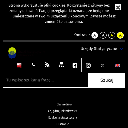
Strona wykorzystuje
pliki cookies
. Korzystanie z witryny bez
zmiany ustawień Twojej przeglądarki oznacza, że będą one
umieszczane w Twoim urządzeniu końcowym. Zawsze możesz
zmienić te ustawienia.
Kontrast:
A
A
A
A
kontrast
kontrast
kontrast
kontra
domyślny
biały
żółty
czarny
Urzędy Statystyczne
tekst
tekst
tekst
na
na
na
czarnym
czarnym
żółtym
Dla mediów
Co, gdzie, jak załatwić?
Edukacja statystyczna
O stronie