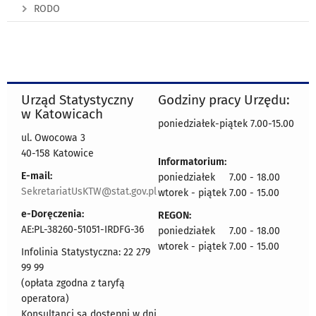
RODO
Urząd Statystyczny
Godziny pracy Urzędu:
w Katowicach
poniedziałek-piątek 7.00-15.00
ul. Owocowa 3
40-158 Katowice
Informatorium:
E-mail:
poniedziałek 7.00 - 18.00
SekretariatUsKTW@stat.gov.pl
wtorek - piątek 7.00 - 15.00
e-Doręczenia:
REGON:
AE:PL-38260-51051-IRDFG-36
poniedziałek 7.00 - 18.00
wtorek - piątek 7.00 - 15.00
Infolinia Statystyczna: 22 279
99 99
(opłata zgodna z taryfą
operatora)
Konsultanci są dostępni w dni