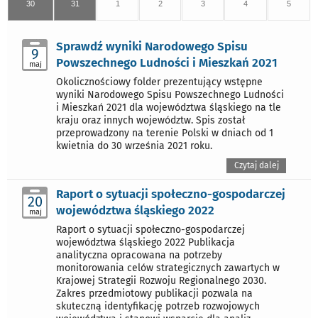
30
31
1
2
3
4
5
Sprawdź wyniki Narodowego Spisu
9
Powszechnego Ludności i Mieszkań 2021
maj
Okolicznościowy folder prezentujący wstępne
wyniki Narodowego Spisu Powszechnego Ludności
i Mieszkań 2021 dla województwa śląskiego na tle
kraju oraz innych województw. Spis został
przeprowadzony na terenie Polski w dniach od 1
kwietnia do 30 września 2021 roku.
Czytaj dalej
Raport o sytuacji społeczno-gospodarczej
20
województwa śląskiego 2022
maj
Raport o sytuacji społeczno-gospodarczej
województwa śląskiego 2022 Publikacja
analityczna opracowana na potrzeby
monitorowania celów strategicznych zawartych w
Krajowej Strategii Rozwoju Regionalnego 2030.
Zakres przedmiotowy publikacji pozwala na
skuteczną identyfikację potrzeb rozwojowych