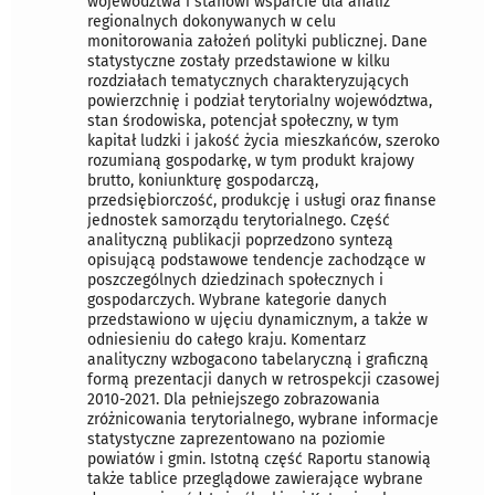
województwa i stanowi wsparcie dla analiz
regionalnych dokonywanych w celu
monitorowania założeń polityki publicznej. Dane
statystyczne zostały przedstawione w kilku
rozdziałach tematycznych charakteryzujących
powierzchnię i podział terytorialny województwa,
stan środowiska, potencjał społeczny, w tym
kapitał ludzki i jakość życia mieszkańców, szeroko
rozumianą gospodarkę, w tym produkt krajowy
brutto, koniunkturę gospodarczą,
przedsiębiorczość, produkcję i usługi oraz finanse
jednostek samorządu terytorialnego. Część
analityczną publikacji poprzedzono syntezą
opisującą podstawowe tendencje zachodzące w
poszczególnych dziedzinach społecznych i
gospodarczych. Wybrane kategorie danych
przedstawiono w ujęciu dynamicznym, a także w
odniesieniu do całego kraju. Komentarz
analityczny wzbogacono tabelaryczną i graficzną
formą prezentacji danych w retrospekcji czasowej
2010-2021. Dla pełniejszego zobrazowania
zróżnicowania terytorialnego, wybrane informacje
statystyczne zaprezentowano na poziomie
powiatów i gmin. Istotną część Raportu stanowią
także tablice przeglądowe zawierające wybrane