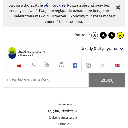
Strona wykorzystuje
pliki cookies
. Korzystanie z witryny bez
zmiany ustawień Twojej przeglądarki oznacza, że będą one
umieszczane w Twoim urządzeniu końcowym. Zawsze możesz
zmienić te ustawienia.
Kontrast:
A
A
A
A
kontrast
kontrast
kontrast
kontra
domyślny
biały
żółty
czarny
Urzędy Statystyczne
tekst
tekst
tekst
na
na
na
czarnym
czarnym
żółtym
Dla mediów
Co, gdzie, jak załatwić?
Edukacja statystyczna
O stronie