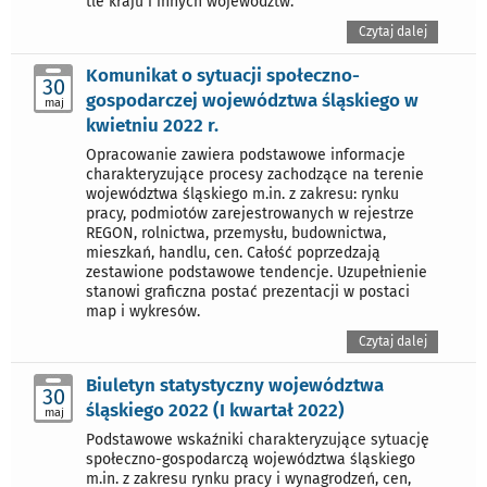
tle kraju i innych województw.
Czytaj dalej
Komunikat o sytuacji społeczno-
30
gospodarczej województwa śląskiego w
maj
kwietniu 2022 r.
Opracowanie zawiera podstawowe informacje
charakteryzujące procesy zachodzące na terenie
województwa śląskiego m.in. z zakresu: rynku
pracy, podmiotów zarejestrowanych w rejestrze
REGON, rolnictwa, przemysłu, budownictwa,
mieszkań, handlu, cen. Całość poprzedzają
zestawione podstawowe tendencje. Uzupełnienie
stanowi graficzna postać prezentacji w postaci
map i wykresów.
Czytaj dalej
Biuletyn statystyczny województwa
30
śląskiego 2022 (I kwartał 2022)
maj
Podstawowe wskaźniki charakteryzujące sytuację
społeczno-gospodarczą województwa śląskiego
m.in. z zakresu rynku pracy i wynagrodzeń, cen,