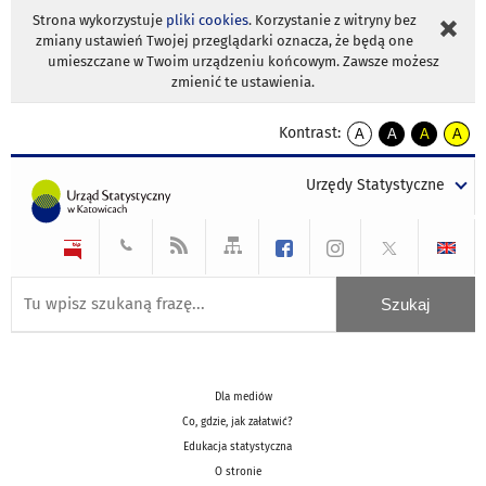
Strona wykorzystuje
pliki cookies
. Korzystanie z witryny bez
zmiany ustawień Twojej przeglądarki oznacza, że będą one
umieszczane w Twoim urządzeniu końcowym. Zawsze możesz
zmienić te ustawienia.
Kontrast:
A
A
A
A
kontrast
kontrast
kontrast
kontra
domyślny
biały
żółty
czarny
Urzędy Statystyczne
tekst
tekst
tekst
na
na
na
czarnym
czarnym
żółtym
Dla mediów
Co, gdzie, jak załatwić?
Edukacja statystyczna
O stronie