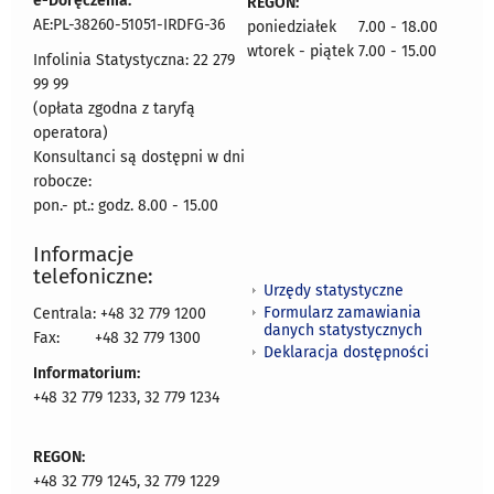
e-Doręczenia:
REGON:
AE:PL-38260-51051-IRDFG-36
poniedziałek 7.00 - 18.00
wtorek - piątek 7.00 - 15.00
Infolinia Statystyczna: 22 279
99 99
(opłata zgodna z taryfą
operatora)
Konsultanci są dostępni w dni
robocze:
pon.- pt.: godz. 8.00 - 15.00
Informacje
telefoniczne:
Urzędy statystyczne
Formularz zamawiania
Centrala: +48 32 779 1200
danych statystycznych
Fax:
+48 32 779 1300
Deklaracja dostępności
Informatorium:
+48 32 779 1233, 32 779 1234
REGON:
+48 32 779 1245, 32 779 1229