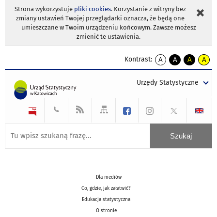
Strona wykorzystuje
pliki cookies
. Korzystanie z witryny bez
zmiany ustawień Twojej przeglądarki oznacza, że będą one
umieszczane w Twoim urządzeniu końcowym. Zawsze możesz
zmienić te ustawienia.
Kontrast:
A
A
A
A
kontrast
kontrast
kontrast
kontra
domyślny
biały
żółty
czarny
Urzędy Statystyczne
tekst
tekst
tekst
na
na
na
czarnym
czarnym
żółtym
Dla mediów
Co, gdzie, jak załatwić?
Edukacja statystyczna
O stronie