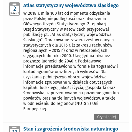
Atlas statystyczny województwa śląskiego
2
pazdz
W 2018 r. mija 100 lat od momentu odzyskania
przez Polskę niepodległości oraz utworzenia
Głównego Urzędu Statystycznego. Z tej okazji
Urząd Statystyczny w Katowicach przygotował
publikację pt. „Atlas statystyczny województwa
śląskiego”. Opracowanie zawiera zestaw danych
statystycznych dla 2016 r. (z zakresu rachunków
regionalnych – 2015 r.) oraz w retrospekcjach
sięgających do roku 2000. Uwzględnia również
prognozę ludności do 2040 r. Podstawowe
informacje przedstawiono w formie kartogramów i
kartodiagramów oraz licznych wykresów. Dla
uzyskania pełniejszego obrazu województwa
informacje zgrupowane w działach dotyczących
kapitału ludzkiego, jakości życia, gospodarki oraz
środowiska, zaprezentowano na poziomie gmin lub
powiatów oraz na tle innych województw, a także
w odniesieniu do regionów (NUTS 2) Unii
Europejskiej.
Czytaj dalej
Stan i zagrożenia środowiska naturalnego