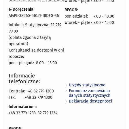
SekretariatUsKTW@stat.gov.pl
wtorek - piątek 7.00 - 15.00
e-Doręczenia:
REGON:
AE:PL-38260-51051-IRDFG-36
poniedziałek 7.00 - 18.00
wtorek - piątek 7.00 - 15.00
Infolinia Statystyczna: 22 279
99 99
(opłata zgodna z taryfą
operatora)
Konsultanci są dostępni w dni
robocze:
pon.- pt.: godz. 8.00 - 15.00
Informacje
telefoniczne:
Urzędy statystyczne
Formularz zamawiania
Centrala: +48 32 779 1200
danych statystycznych
Fax:
+48 32 779 1300
Deklaracja dostępności
Informatorium:
+48 32 779 1233, 32 779 1234
REGON: