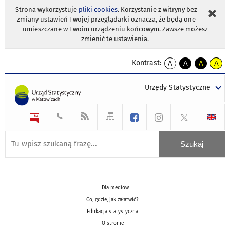
Strona wykorzystuje
pliki cookies
. Korzystanie z witryny bez
zmiany ustawień Twojej przeglądarki oznacza, że będą one
umieszczane w Twoim urządzeniu końcowym. Zawsze możesz
zmienić te ustawienia.
Kontrast:
A
A
A
A
kontrast
kontrast
kontrast
kontra
domyślny
biały
żółty
czarny
Urzędy Statystyczne
tekst
tekst
tekst
na
na
na
czarnym
czarnym
żółtym
Dla mediów
Co, gdzie, jak załatwić?
Edukacja statystyczna
O stronie