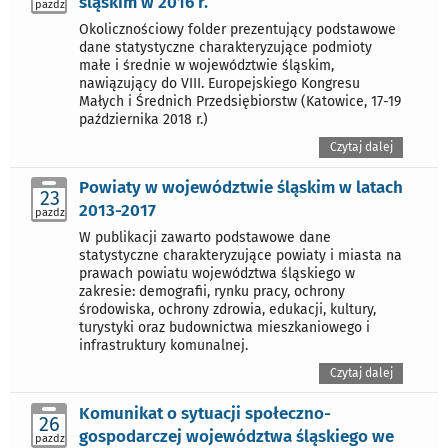
śląskim w 2016 r.
pazdz
Okolicznościowy folder prezentujący podstawowe
dane statystyczne charakteryzujące podmioty
małe i średnie w województwie śląskim,
nawiązujący do VIII. Europejskiego Kongresu
Małych i Średnich Przedsiębiorstw (Katowice, 17-19
października 2018 r.)
Czytaj dalej
Powiaty w województwie śląskim w latach
23
2013-2017
pazdz
W publikacji zawarto podstawowe dane
statystyczne charakteryzujące powiaty i miasta na
prawach powiatu województwa śląskiego w
zakresie: demografii, rynku pracy, ochrony
środowiska, ochrony zdrowia, edukacji, kultury,
turystyki oraz budownictwa mieszkaniowego i
infrastruktury komunalnej.
Czytaj dalej
Komunikat o sytuacji społeczno-
26
gospodarczej województwa śląskiego we
pazdz