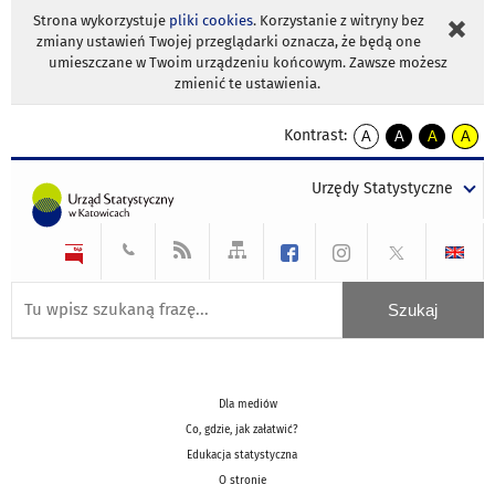
Strona wykorzystuje
pliki cookies
. Korzystanie z witryny bez
zmiany ustawień Twojej przeglądarki oznacza, że będą one
umieszczane w Twoim urządzeniu końcowym. Zawsze możesz
zmienić te ustawienia.
Kontrast:
A
A
A
A
kontrast
kontrast
kontrast
kontra
domyślny
biały
żółty
czarny
Urzędy Statystyczne
tekst
tekst
tekst
na
na
na
czarnym
czarnym
żółtym
Dla mediów
Co, gdzie, jak załatwić?
Edukacja statystyczna
O stronie