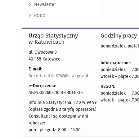
Newsletter
RODO
Urząd Statystyczny
Godziny pracy
w Katowicach
poniedziałek-piątek
ul. Owocowa 3
40-158 Katowice
Informatorium:
E-mail:
poniedziałek 7.00
SekretariatUsKTW@stat.gov.pl
wtorek - piątek 7.00
e-Doręczenia:
REGON:
AE:PL-38260-51051-IRDFG-36
poniedziałek 7.00
wtorek - piątek 7.00
Infolinia Statystyczna: 22 279 99 99
(opłata zgodna z taryfą operatora)
Konsultanci są dostępni w dni
robocze:
pon.- pt.: godz. 8.00 - 15.00