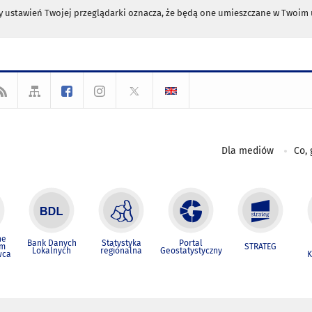
any ustawień Twojej przeglądarki oznacza, że będą one umieszczane w Twoi
Dla mediów
Co, 
ne
Bank Danych
Statystyka
Portal
um
STRATEG
Lokalnych
regionalna
Geostatystyczny
wca
K