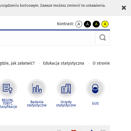
m urządzeniu końcowym. Zawsze możesz zmienić te ustawienia.
Kontrast:
A
A
A
A
kontrast
kontrast
kontrast
kontrast
domyślny
biały
żółty
czarny
tekst
tekst
tekst
na
na
na
czarnym
czarnym
żółtym
gdzie, jak załatwić?
Edukacja statystyczna
O stronie
REGON,
Badania
Urzędy
TERYT,
GUS
statystyczne
statystyczne
lasyfikacje