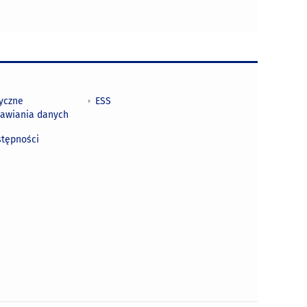
tyczne
ESS
awiania danych
h
stępności