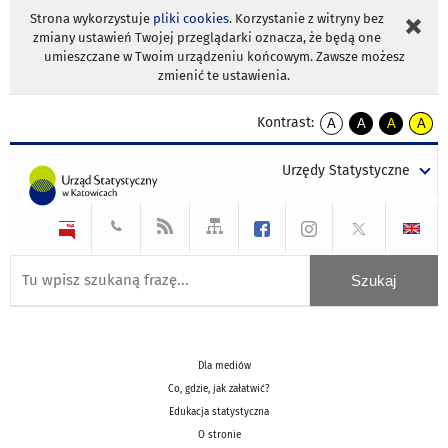
Strona wykorzystuje
pliki cookies
. Korzystanie z witryny bez
zmiany ustawień Twojej przeglądarki oznacza, że będą one
umieszczane w Twoim urządzeniu końcowym. Zawsze możesz
zmienić te ustawienia.
Kontrast:
A
A
A
A
kontrast
kontrast
kontrast
kontra
domyślny
biały
żółty
czarny
Urzędy Statystyczne
tekst
tekst
tekst
na
na
na
czarnym
czarnym
żółtym
Dla mediów
Co, gdzie, jak załatwić?
Edukacja statystyczna
O stronie