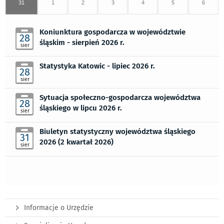
31
1
2
3
4
5
6
Koniunktura gospodarcza w województwie
28
śląskim - sierpień 2026 r.
sier
Statystyka Katowic - lipiec 2026 r.
28
sier
Sytuacja społeczno-gospodarcza województwa
28
śląskiego w lipcu 2026 r.
sier
Biuletyn statystyczny województwa śląskiego
31
2026 (2 kwartał 2026)
sier
Informacje o Urzędzie