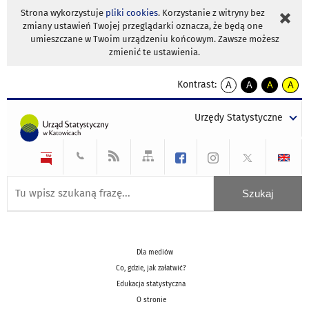
Strona wykorzystuje
pliki cookies
. Korzystanie z witryny bez
zmiany ustawień Twojej przeglądarki oznacza, że będą one
umieszczane w Twoim urządzeniu końcowym. Zawsze możesz
zmienić te ustawienia.
Kontrast:
A
A
A
A
kontrast
kontrast
kontrast
kontra
domyślny
biały
żółty
czarny
Urzędy Statystyczne
tekst
tekst
tekst
na
na
na
czarnym
czarnym
żółtym
Dla mediów
Co, gdzie, jak załatwić?
Edukacja statystyczna
O stronie