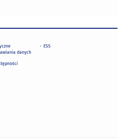
tyczne
ESS
awiania danych
h
stępności