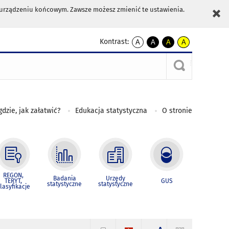
m urządzeniu końcowym. Zawsze możesz zmienić te ustawienia.
Kontrast:
A
A
A
A
kontrast
kontrast
kontrast
kontrast
domyślny
biały
żółty
czarny
tekst
tekst
tekst
na
na
na
czarnym
czarnym
żółtym
gdzie, jak załatwić?
Edukacja statystyczna
O stronie
REGON,
Badania
Urzędy
TERYT,
GUS
statystyczne
statystyczne
lasyfikacje