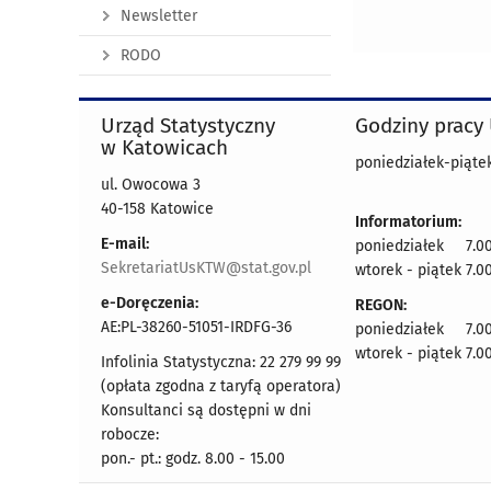
Newsletter
RODO
Urząd Statystyczny
Godziny pracy
w Katowicach
poniedziałek-piątek
ul. Owocowa 3
40-158 Katowice
Informatorium:
E-mail:
poniedziałek 7.00
SekretariatUsKTW@stat.gov.pl
wtorek - piątek 7.00
e-Doręczenia:
REGON:
AE:PL-38260-51051-IRDFG-36
poniedziałek 7.00
wtorek - piątek 7.00
Infolinia Statystyczna: 22 279 99 99
(opłata zgodna z taryfą operatora)
Konsultanci są dostępni w dni
robocze:
pon.- pt.: godz. 8.00 - 15.00