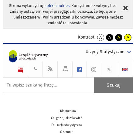
Strona wykorzystuje
pliki cookies
. Korzystanie z witryny bez
zmiany ustawień Twojej przeglądarki oznacza, że będą one
umieszczane w Twoim urządzeniu końcowym. Zawsze możesz
zmienić te ustawienia.
Kontrast:
A
A
A
A
kontrast
kontrast
kontrast
kontra
domyślny
biały
żółty
czarny
Urzędy Statystyczne
tekst
tekst
tekst
na
na
na
czarnym
czarnym
żółtym
Dla mediów
Co, gdzie, jak załatwić?
Edukacja statystyczna
O stronie