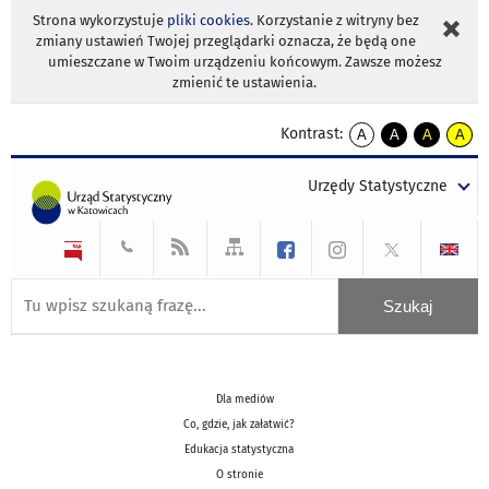
Strona wykorzystuje
pliki cookies
. Korzystanie z witryny bez
zmiany ustawień Twojej przeglądarki oznacza, że będą one
umieszczane w Twoim urządzeniu końcowym. Zawsze możesz
zmienić te ustawienia.
Kontrast:
A
A
A
A
kontrast
kontrast
kontrast
kontra
domyślny
biały
żółty
czarny
Urzędy Statystyczne
tekst
tekst
tekst
na
na
na
czarnym
czarnym
żółtym
Dla mediów
Co, gdzie, jak załatwić?
Edukacja statystyczna
O stronie