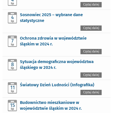
lip
Czytaj dalej
Sosnowiec 2025 – wybrane dane
4
statystyczne
lip
Czytaj dalej
Ochrona zdrowia w województwie
7
śląskim w 2024 r.
lip
Czytaj dalej
Sytuacja demograficzna województwa
8
śląskiego w 2024 r.
lip
Czytaj dalej
Światowy Dzień Ludności (Infografika)
11
lip
Czytaj dalej
Budownictwo mieszkaniowe w
15
województwie śląskim w 2024 r.
lip