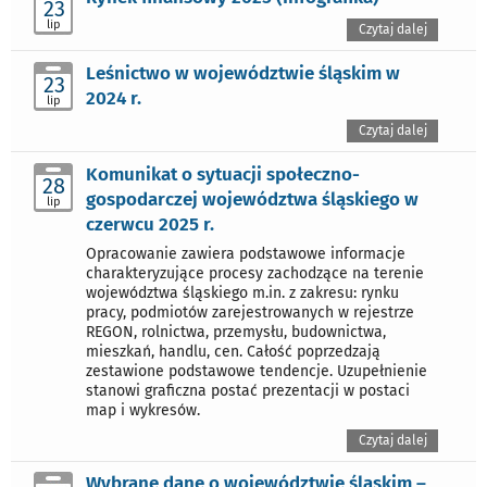
23
lip
Czytaj dalej
Leśnictwo w województwie śląskim w
23
2024 r.
lip
Czytaj dalej
Komunikat o sytuacji społeczno-
28
gospodarczej województwa śląskiego w
lip
czerwcu 2025 r.
Opracowanie zawiera podstawowe informacje
charakteryzujące procesy zachodzące na terenie
województwa śląskiego m.in. z zakresu: rynku
pracy, podmiotów zarejestrowanych w rejestrze
REGON, rolnictwa, przemysłu, budownictwa,
mieszkań, handlu, cen. Całość poprzedzają
zestawione podstawowe tendencje. Uzupełnienie
stanowi graficzna postać prezentacji w postaci
map i wykresów.
Czytaj dalej
Wybrane dane o województwie śląskim –