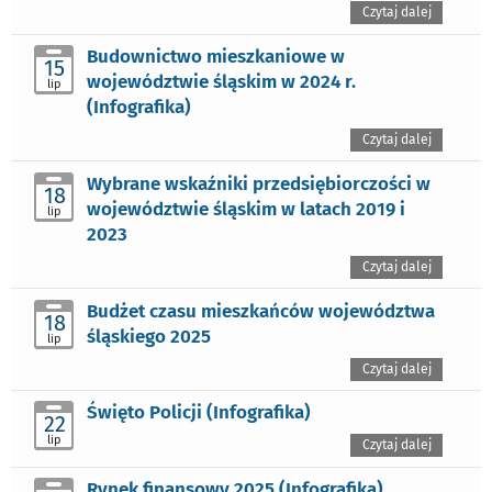
Czytaj dalej
Budownictwo mieszkaniowe w
15
województwie śląskim w 2024 r.
lip
(Infografika)
Czytaj dalej
Wybrane wskaźniki przedsiębiorczości w
18
województwie śląskim w latach 2019 i
lip
2023
Czytaj dalej
Budżet czasu mieszkańców województwa
18
śląskiego 2025
lip
Czytaj dalej
Święto Policji (Infografika)
22
lip
Czytaj dalej
Rynek finansowy 2025 (Infografika)