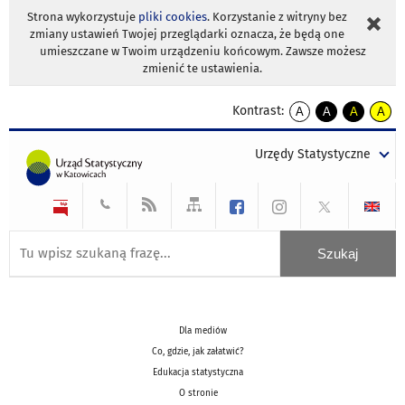
Strona wykorzystuje
pliki cookies
. Korzystanie z witryny bez
zmiany ustawień Twojej przeglądarki oznacza, że będą one
umieszczane w Twoim urządzeniu końcowym. Zawsze możesz
zmienić te ustawienia.
Kontrast:
A
A
A
A
kontrast
kontrast
kontrast
kontra
domyślny
biały
żółty
czarny
Urzędy Statystyczne
tekst
tekst
tekst
na
na
na
czarnym
czarnym
żółtym
Dla mediów
Co, gdzie, jak załatwić?
Edukacja statystyczna
O stronie