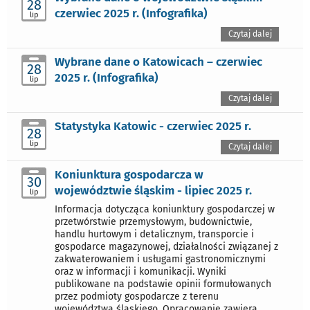
28
czerwiec 2025 r. (Infografika)
lip
Czytaj dalej
Wybrane dane o Katowicach – czerwiec
28
2025 r. (Infografika)
lip
Czytaj dalej
Statystyka Katowic - czerwiec 2025 r.
28
lip
Czytaj dalej
Koniunktura gospodarcza w
30
województwie śląskim - lipiec 2025 r.
lip
Informacja dotycząca koniunktury gospodarczej w
przetwórstwie przemysłowym, budownictwie,
handlu hurtowym i detalicznym, transporcie i
gospodarce magazynowej, działalności związanej z
zakwaterowaniem i usługami gastronomicznymi
oraz w informacji i komunikacji. Wyniki
publikowane na podstawie opinii formułowanych
przez podmioty gospodarcze z terenu
województwa śląskiego. Opracowanie zawiera