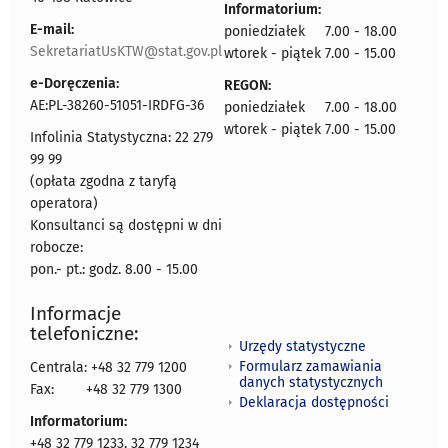
Informatorium:
E-mail:
poniedziałek 7.00 - 18.00
SekretariatUsKTW@stat.gov.pl
wtorek - piątek 7.00 - 15.00
e-Doręczenia:
REGON:
AE:PL-38260-51051-IRDFG-36
poniedziałek 7.00 - 18.00
wtorek - piątek 7.00 - 15.00
Infolinia Statystyczna: 22 279
99 99
(opłata zgodna z taryfą
operatora)
Konsultanci są dostępni w dni
robocze:
pon.- pt.: godz. 8.00 - 15.00
Informacje
telefoniczne:
Urzędy statystyczne
Formularz zamawiania
Centrala: +48 32 779 1200
danych statystycznych
Fax:
+48 32 779 1300
Deklaracja dostępności
Informatorium:
+48 32 779 1233, 32 779 1234