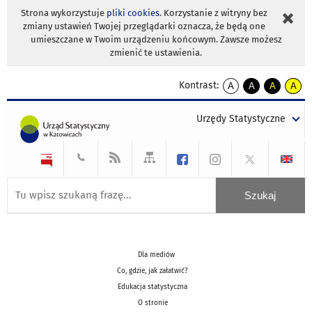
Strona wykorzystuje
pliki cookies
. Korzystanie z witryny bez
zmiany ustawień Twojej przeglądarki oznacza, że będą one
umieszczane w Twoim urządzeniu końcowym. Zawsze możesz
zmienić te ustawienia.
Kontrast:
A
A
A
A
kontrast
kontrast
kontrast
kontra
domyślny
biały
żółty
czarny
Urzędy Statystyczne
tekst
tekst
tekst
na
na
na
czarnym
czarnym
żółtym
Dla mediów
Co, gdzie, jak załatwić?
Edukacja statystyczna
O stronie