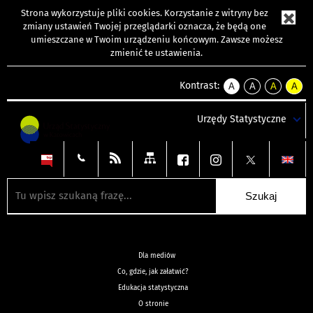
Strona wykorzystuje
pliki cookies
. Korzystanie z witryny bez
zmiany ustawień Twojej przeglądarki oznacza, że będą one
umieszczane w Twoim urządzeniu końcowym. Zawsze możesz
zmienić te ustawienia.
Kontrast:
A
A
A
A
kontrast
kontrast
kontrast
kontra
domyślny
biały
żółty
czarny
Urzędy Statystyczne
tekst
tekst
tekst
na
na
na
czarnym
czarnym
żółtym
Dla mediów
Co, gdzie, jak załatwić?
Edukacja statystyczna
O stronie