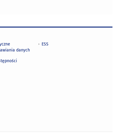
tyczne
ESS
awiania danych
h
stępności