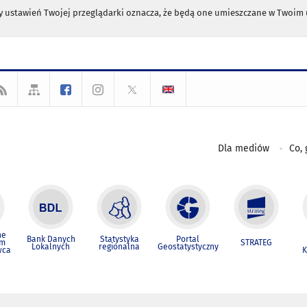
any ustawień Twojej przeglądarki oznacza, że będą one umieszczane w Twoi
Dla mediów
Co, 
ne
Bank Danych
Statystyka
Portal
um
STRATEG
Lokalnych
regionalna
Geostatystyczny
wca
K