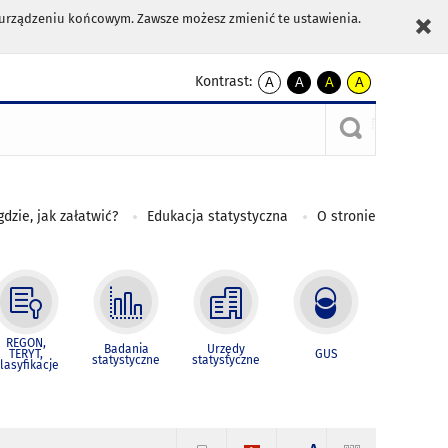
m urządzeniu końcowym. Zawsze możesz zmienić te ustawienia.
Kontrast:
A
A
A
A
kontrast
kontrast
kontrast
kontrast
domyślny
biały
żółty
czarny
tekst
tekst
tekst
na
na
na
czarnym
czarnym
żółtym
gdzie, jak załatwić?
Edukacja statystyczna
O stronie
REGON,
Badania
Urzędy
TERYT,
GUS
statystyczne
statystyczne
lasyfikacje