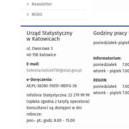
Newsletter
RODO
Urząd Statystyczny
Godziny pracy
w Katowicach
poniedziałek-piątek
ul. Owocowa 3
40-158 Katowice
Informatorium:
E-mail:
poniedziałek 7.00
SekretariatUsKTW@stat.gov.pl
wtorek - piątek 7.00
e-Doręczenia:
REGON:
AE:PL-38260-51051-IRDFG-36
poniedziałek 7.00
wtorek - piątek 7.00
Infolinia Statystyczna: 22 279 99 99
(opłata zgodna z taryfą operatora)
Konsultanci są dostępni w dni
robocze:
pon.- pt.: godz. 8.00 - 15.00