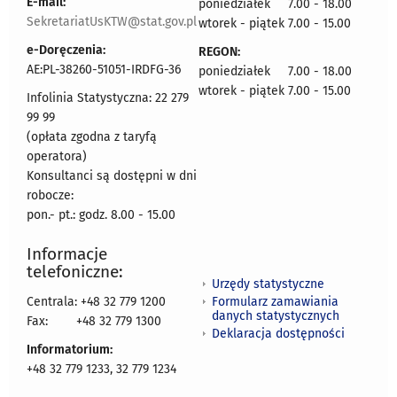
E-mail:
poniedziałek 7.00 - 18.00
SekretariatUsKTW@stat.gov.pl
wtorek - piątek 7.00 - 15.00
e-Doręczenia:
REGON:
AE:PL-38260-51051-IRDFG-36
poniedziałek 7.00 - 18.00
wtorek - piątek 7.00 - 15.00
Infolinia Statystyczna: 22 279
99 99
(opłata zgodna z taryfą
operatora)
Konsultanci są dostępni w dni
robocze:
pon.- pt.: godz. 8.00 - 15.00
Informacje
telefoniczne:
Urzędy statystyczne
Formularz zamawiania
Centrala: +48 32 779 1200
danych statystycznych
Fax:
+48 32 779 1300
Deklaracja dostępności
Informatorium:
+48 32 779 1233, 32 779 1234