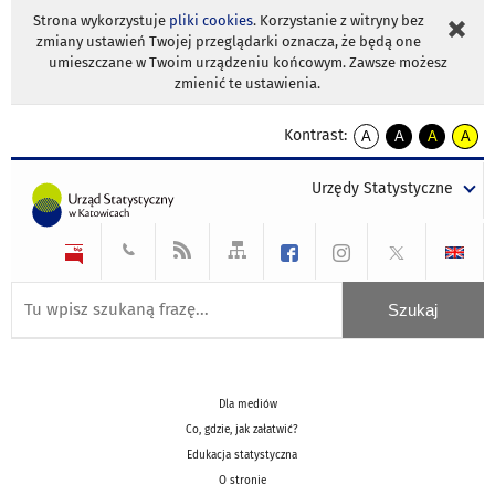
Strona wykorzystuje
pliki cookies
. Korzystanie z witryny bez
zmiany ustawień Twojej przeglądarki oznacza, że będą one
umieszczane w Twoim urządzeniu końcowym. Zawsze możesz
zmienić te ustawienia.
Kontrast:
A
A
A
A
kontrast
kontrast
kontrast
kontra
domyślny
biały
żółty
czarny
Urzędy Statystyczne
tekst
tekst
tekst
na
na
na
czarnym
czarnym
żółtym
Dla mediów
Co, gdzie, jak załatwić?
Edukacja statystyczna
O stronie