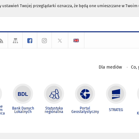
any ustawień Twojej przeglądarki oznacza, że będą one umieszczane w Twoi
Dla mediów
Co, 
ne
Bank Danych
Statystyka
Portal
um
STRATEG
Lokalnych
regionalna
Geostatystyczny
wca
K