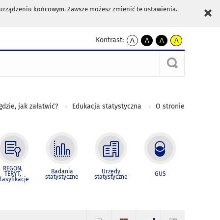
m urządzeniu końcowym. Zawsze możesz zmienić te ustawienia.
Kontrast:
A
A
A
A
kontrast
kontrast
kontrast
kontrast
domyślny
biały
żółty
czarny
tekst
tekst
tekst
na
na
na
czarnym
czarnym
żółtym
gdzie, jak załatwić?
Edukacja statystyczna
O stronie
REGON,
Badania
Urzędy
TERYT,
GUS
statystyczne
statystyczne
lasyfikacje