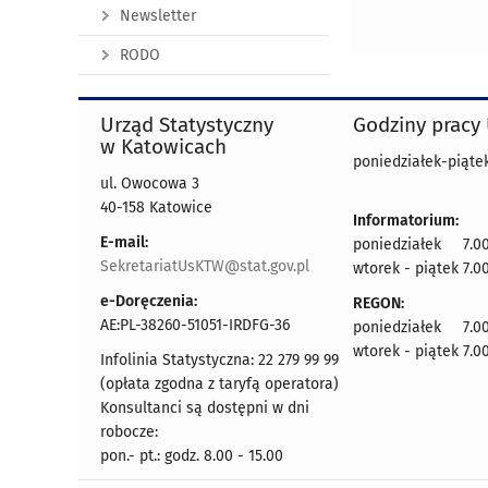
Newsletter
RODO
Urząd Statystyczny
Godziny pracy
w Katowicach
poniedziałek-piątek
ul. Owocowa 3
40-158 Katowice
Informatorium:
E-mail:
poniedziałek 7.00
SekretariatUsKTW@stat.gov.pl
wtorek - piątek 7.00
e-Doręczenia:
REGON:
AE:PL-38260-51051-IRDFG-36
poniedziałek 7.00
wtorek - piątek 7.00
Infolinia Statystyczna: 22 279 99 99
(opłata zgodna z taryfą operatora)
Konsultanci są dostępni w dni
robocze:
pon.- pt.: godz. 8.00 - 15.00