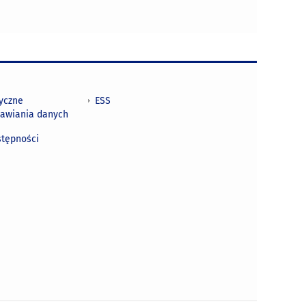
tyczne
ESS
awiania danych
h
stępności