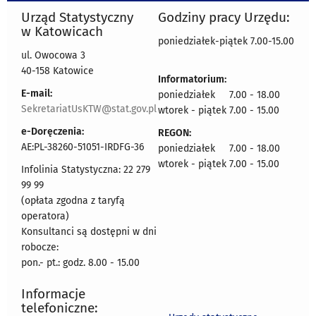
Urząd Statystyczny
Godziny pracy Urzędu:
w Katowicach
poniedziałek-piątek 7.00-15.00
ul. Owocowa 3
40-158 Katowice
Informatorium:
E-mail:
poniedziałek 7.00 - 18.00
SekretariatUsKTW@stat.gov.pl
wtorek - piątek 7.00 - 15.00
e-Doręczenia:
REGON:
AE:PL-38260-51051-IRDFG-36
poniedziałek 7.00 - 18.00
wtorek - piątek 7.00 - 15.00
Infolinia Statystyczna: 22 279
99 99
(opłata zgodna z taryfą
operatora)
Konsultanci są dostępni w dni
robocze:
pon.- pt.: godz. 8.00 - 15.00
Informacje
telefoniczne: