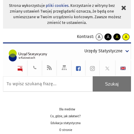
Strona wykorzystuje
pliki cookies
. Korzystanie z witryny bez
zmiany ustawień Twojej przeglądarki oznacza, że będą one
umieszczane w Twoim urządzeniu końcowym. Zawsze możesz
zmienić te ustawienia.
Kontrast:
A
A
A
A
kontrast
kontrast
kontrast
kontra
domyślny
biały
żółty
czarny
Urzędy Statystyczne
tekst
tekst
tekst
na
na
na
czarnym
czarnym
żółtym
Dla mediów
Co, gdzie, jak załatwić?
Edukacja statystyczna
O stronie