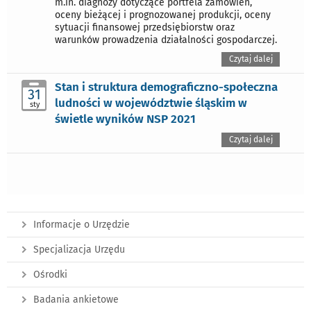
m.in. diagnozy dotyczące portfela zamówień,
oceny bieżącej i prognozowanej produkcji, oceny
sytuacji finansowej przedsiębiorstw oraz
warunków prowadzenia działalności gospodarczej.
Czytaj dalej
Stan i struktura demograficzno-społeczna
31
ludności w województwie śląskim w
sty
świetle wyników NSP 2021
Czytaj dalej
Informacje o Urzędzie
Specjalizacja Urzędu
Ośrodki
Badania ankietowe