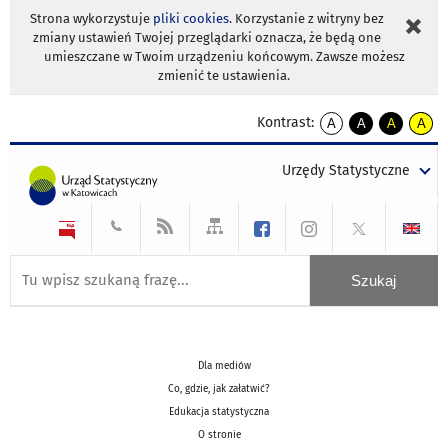
Strona wykorzystuje
pliki cookies
. Korzystanie z witryny bez
zmiany ustawień Twojej przeglądarki oznacza, że będą one
umieszczane w Twoim urządzeniu końcowym. Zawsze możesz
zmienić te ustawienia.
Kontrast:
A
A
A
A
kontrast
kontrast
kontrast
kontra
domyślny
biały
żółty
czarny
Urzędy Statystyczne
tekst
tekst
tekst
na
na
na
czarnym
czarnym
żółtym
Dla mediów
Co, gdzie, jak załatwić?
Edukacja statystyczna
O stronie