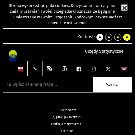
Strona wykorzystuje
pliki cookies
. Korzystanie z witryny bez
zmiany ustawień Twojej przeglądarki oznacza, że będą one
umieszczane w Twoim urządzeniu końcowym. Zawsze możesz
zmienić te ustawienia.
Kontrast:
A
A
A
A
kontrast
kontrast
kontrast
kontra
domyślny
biały
żółty
czarny
Urzędy Statystyczne
tekst
tekst
tekst
na
na
na
czarnym
czarnym
żółtym
Dla mediów
Co, gdzie, jak załatwić?
Edukacja statystyczna
O stronie