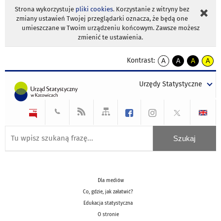
Strona wykorzystuje
pliki cookies
. Korzystanie z witryny bez
zmiany ustawień Twojej przeglądarki oznacza, że będą one
umieszczane w Twoim urządzeniu końcowym. Zawsze możesz
zmienić te ustawienia.
Kontrast:
A
A
A
A
kontrast
kontrast
kontrast
kontra
domyślny
biały
żółty
czarny
Urzędy Statystyczne
tekst
tekst
tekst
na
na
na
czarnym
czarnym
żółtym
Dla mediów
Co, gdzie, jak załatwić?
Edukacja statystyczna
O stronie