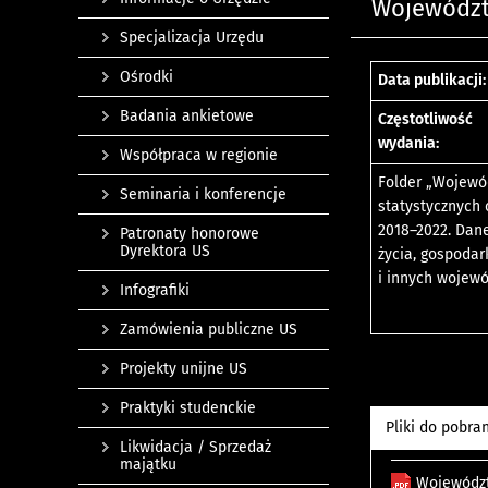
Województ
Specjalizacja Urzędu
Ośrodki
Data publikacji:
Badania ankietowe
Częstotliwość
wydania:
Współpraca w regionie
Folder „Wojewó
Seminaria i konferencje
statystycznych
2018–2022. Dane
Patronaty honorowe
Dyrektora US
życia, gospodar
i innych wojewó
Infografiki
Zamówienia publiczne US
Projekty unijne US
Praktyki studenckie
Pliki do pobra
Likwidacja / Sprzedaż
majątku
Województ