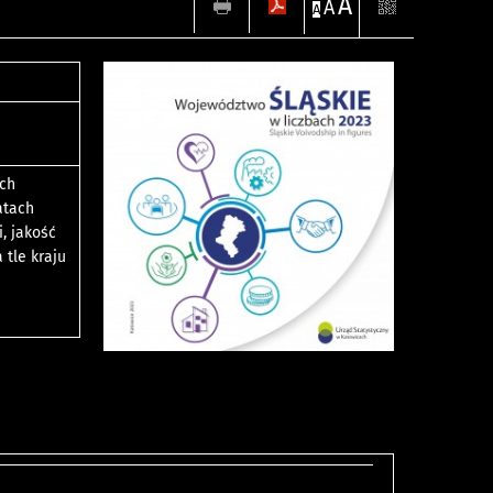
A
A
A
ych
atach
, jakość
tle kraju