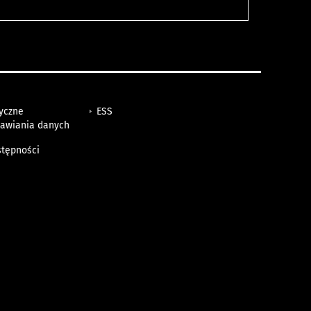
tyczne
ESS
awiania danych
h
stępności