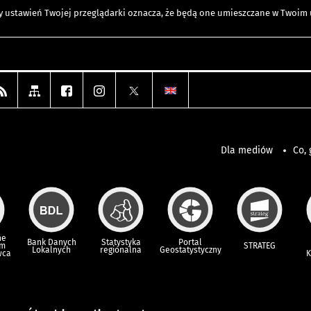
any ustawień Twojej przeglądarki oznacza, że będą one umieszczane w Twoi
Dla mediów
Co, 
ne
Bank Danych
Statystyka
Portal
um
STRATEG
Lokalnych
regionalna
Geostatystyczny
wca
K