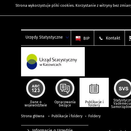
Strona wykorzystuje
pliki cookies
. Korzystanie z witryny bez zmi
Urzędy Statystyczne
Kontakt
BIP
Statystycz
Dane o
Opracowania
Publikacje i
Vademec
województwie
bieżące
foldery
Samorządo
Strona główna
Publikacje i foldery
Foldery
Informacje o Urzędzie