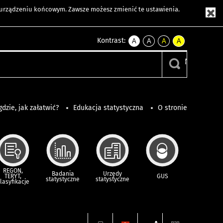
m urządzeniu końcowym. Zawsze możesz zmienić te ustawienia.
Kontrast:
A
A
A
A
kontrast
kontrast
kontrast
kontrast
domyślny
biały
żółty
czarny
tekst
tekst
tekst
na
na
na
czarnym
czarnym
żółtym
gdzie, jak załatwić?
Edukacja statystyczna
O stronie
REGON,
Badania
Urzędy
TERYT,
GUS
statystyczne
statystyczne
lasyfikacje