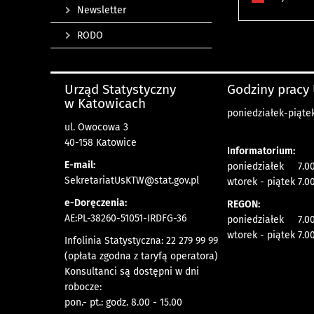
Newsletter
RODO
Urząd Statystyczny
Godziny pracy
w Katowicach
poniedziałek-piątek
ul. Owocowa 3
40-158 Katowice
Informatorium:
E-mail:
poniedziałek 7.00
SekretariatUsKTW@stat.gov.pl
wtorek - piątek 7.00
e-Doręczenia:
REGON:
AE:PL-38260-51051-IRDFG-36
poniedziałek 7.00
wtorek - piątek 7.00
Infolinia Statystyczna: 22 279 99 99
(opłata zgodna z taryfą operatora)
Konsultanci są dostępni w dni
robocze:
pon.- pt.: godz. 8.00 - 15.00