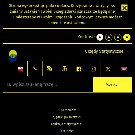
Strona wykorzystuje
pliki cookies
. Korzystanie z witryny bez
zmiany ustawień Twojej przeglądarki oznacza, że będą one
umieszczane w Twoim urządzeniu końcowym. Zawsze możesz
zmienić te ustawienia.
Kontrast:
A
A
A
A
kontrast
kontrast
kontrast
kontra
domyślny
biały
żółty
czarny
Urzędy Statystyczne
tekst
tekst
tekst
na
na
na
czarnym
czarnym
żółtym
Dla mediów
Co, gdzie, jak załatwić?
Edukacja statystyczna
O stronie