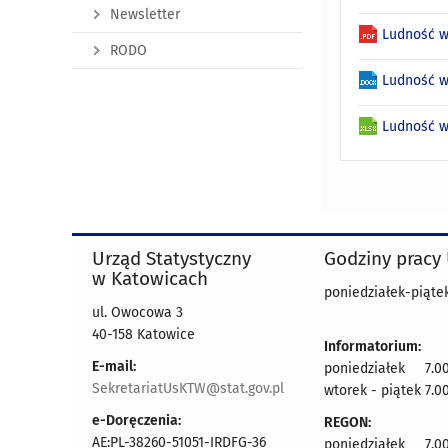
Newsletter
Ludność w
RODO
Ludność w
Ludność w
Urząd Statystyczny
Godziny pracy
w Katowicach
poniedziałek-piątek
ul. Owocowa 3
40-158 Katowice
Informatorium:
E-mail:
poniedziałek 7.00
SekretariatUsKTW@stat.gov.pl
wtorek - piątek 7.00
e-Doręczenia:
REGON:
AE:PL-38260-51051-IRDFG-36
poniedziałek 7.00