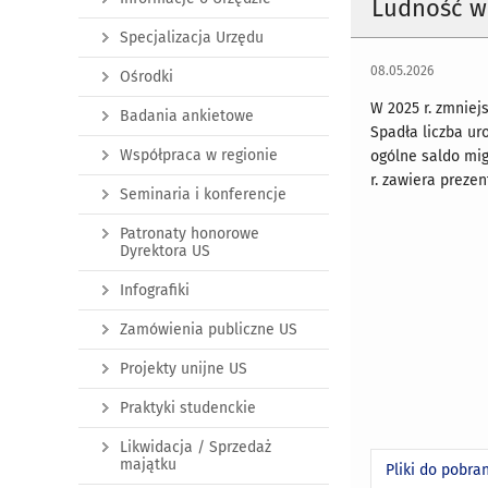
Ludność w 
Specjalizacja Urzędu
08.05.2026
Ośrodki
W 2025 r. zmniej
Badania ankietowe
Spadła liczba u
Współpraca w regionie
ogólne saldo mig
r. zawiera prez
Seminaria i konferencje
Patronaty honorowe
Dyrektora US
Infografiki
Zamówienia publiczne US
Projekty unijne US
Praktyki studenckie
Likwidacja / Sprzedaż
majątku
Pliki do pobra