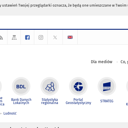
any ustawień Twojej przeglądarki oznacza, że będą one umieszczane w Twoi
Dla mediów
Co, 
ne
Bank Danych
Statystyka
Portal
um
STRATEG
Lokalnych
regionalna
Geostatystyczny
wca
K
Ludność