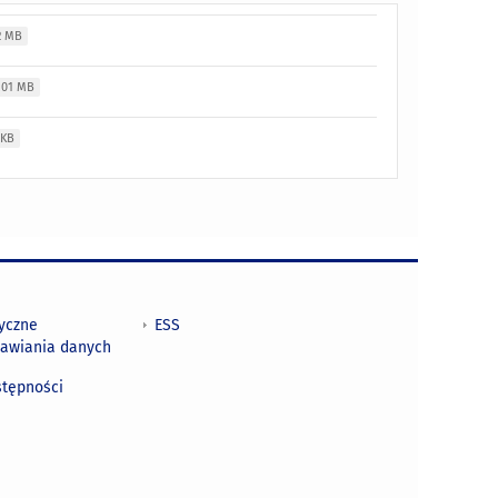
2 MB
.01 MB
 KB
tyczne
ESS
awiania danych
h
stępności