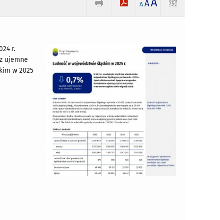
A
A
A
24 r.
az ujemne
skim w 2025