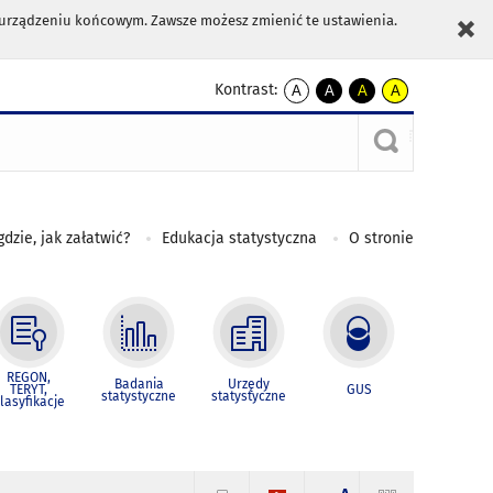
m urządzeniu końcowym. Zawsze możesz zmienić te ustawienia.
Kontrast:
A
A
A
A
kontrast
kontrast
kontrast
kontrast
domyślny
biały
żółty
czarny
tekst
tekst
tekst
na
na
na
czarnym
czarnym
żółtym
gdzie, jak załatwić?
Edukacja statystyczna
O stronie
REGON,
Badania
Urzędy
TERYT,
GUS
statystyczne
statystyczne
lasyfikacje