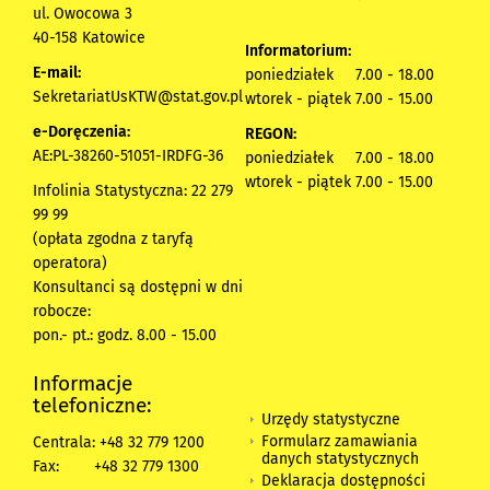
ul. Owocowa 3
40-158 Katowice
Informatorium:
E-mail:
poniedziałek 7.00 - 18.00
SekretariatUsKTW@stat.gov.pl
wtorek - piątek 7.00 - 15.00
e-Doręczenia:
REGON:
AE:PL-38260-51051-IRDFG-36
poniedziałek 7.00 - 18.00
wtorek - piątek 7.00 - 15.00
Infolinia Statystyczna: 22 279
99 99
(opłata zgodna z taryfą
operatora)
Konsultanci są dostępni w dni
robocze:
pon.- pt.: godz. 8.00 - 15.00
Informacje
telefoniczne:
Urzędy statystyczne
Formularz zamawiania
Centrala: +48 32 779 1200
danych statystycznych
Fax:
+48 32 779 1300
Deklaracja dostępności