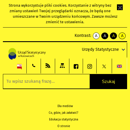
Strona wykorzystuje
pliki cookies
. Korzystanie z witryny bez
zmiany ustawień Twojej przeglądarki oznacza, że będą one
umieszczane w Twoim urządzeniu końcowym. Zawsze możesz
zmienić te ustawienia.
Kontrast:
A
A
A
A
kontrast
kontrast
kontrast
kontra
domyślny
biały
żółty
czarny
Urzędy Statystyczne
tekst
tekst
tekst
na
na
na
czarnym
czarnym
żółtym
Dla mediów
Co, gdzie, jak załatwić?
Edukacja statystyczna
O stronie