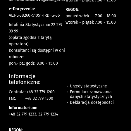
wtorek - piątek 7.00 - 15.00
e-Doręczenia:
REGON:
AE:PL-38260-51051-IRDFG-36
poniedziałek 7.00 - 18.00
wtorek - piątek 7.00 - 15.00
Infolinia Statystyczna: 22 279
99 99
(opłata zgodna z taryfą
operatora)
Konsultanci są dostępni w dni
robocze:
pon.- pt.: godz. 8.00 - 15.00
Informacje
telefoniczne:
Urzędy statystyczne
Formularz zamawiania
Centrala: +48 32 779 1200
danych statystycznych
Fax:
+48 32 779 1300
Deklaracja dostępności
Informatorium:
+48 32 779 1233, 32 779 1234
REGON: