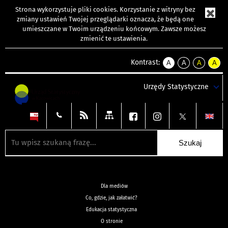
Strona wykorzystuje
pliki cookies
. Korzystanie z witryny bez
zmiany ustawień Twojej przeglądarki oznacza, że będą one
umieszczane w Twoim urządzeniu końcowym. Zawsze możesz
zmienić te ustawienia.
Kontrast:
A
A
A
A
kontrast
kontrast
kontrast
kontra
domyślny
biały
żółty
czarny
Urzędy Statystyczne
tekst
tekst
tekst
na
na
na
czarnym
czarnym
żółtym
Dla mediów
Co, gdzie, jak załatwić?
Edukacja statystyczna
O stronie