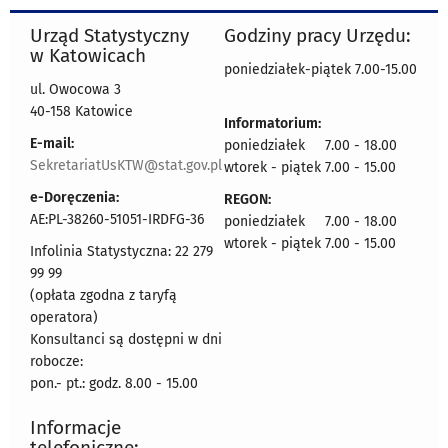
Urząd Statystyczny
Godziny pracy Urzędu:
w Katowicach
poniedziałek-piątek 7.00-15.00
ul. Owocowa 3
40-158 Katowice
Informatorium:
E-mail:
poniedziałek 7.00 - 18.00
SekretariatUsKTW@stat.gov.pl
wtorek - piątek 7.00 - 15.00
e-Doręczenia:
REGON:
AE:PL-38260-51051-IRDFG-36
poniedziałek 7.00 - 18.00
wtorek - piątek 7.00 - 15.00
Infolinia Statystyczna: 22 279
99 99
(opłata zgodna z taryfą
operatora)
Konsultanci są dostępni w dni
robocze:
pon.- pt.: godz. 8.00 - 15.00
Informacje
telefoniczne: