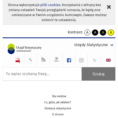
Strona wykorzystuje
pliki cookies
. Korzystanie z witryny bez
zmiany ustawień Twojej przeglądarki oznacza, że będą one
umieszczane w Twoim urządzeniu końcowym. Zawsze możesz
zmienić te ustawienia.
Kontrast:
A
A
A
A
kontrast
kontrast
kontrast
kontra
domyślny
biały
żółty
czarny
Urzędy Statystyczne
tekst
tekst
tekst
na
na
na
czarnym
czarnym
żółtym
Dla mediów
Co, gdzie, jak załatwić?
Edukacja statystyczna
O stronie