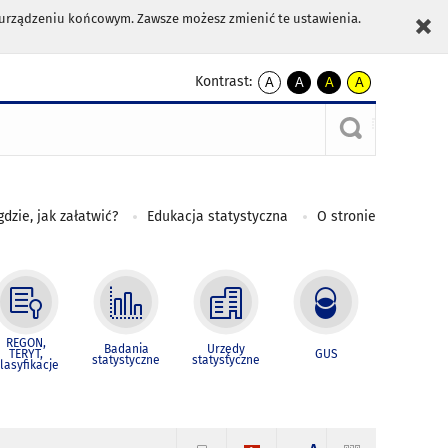
m urządzeniu końcowym. Zawsze możesz zmienić te ustawienia.
Kontrast:
A
A
A
A
kontrast
kontrast
kontrast
kontrast
domyślny
biały
żółty
czarny
tekst
tekst
tekst
na
na
na
czarnym
czarnym
żółtym
gdzie, jak załatwić?
Edukacja statystyczna
O stronie
REGON,
Badania
Urzędy
TERYT,
GUS
statystyczne
statystyczne
lasyfikacje