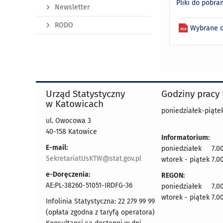
Pliki do pobra
Newsletter
RODO
Wybrane d
Urząd Statystyczny
Godziny pracy
w Katowicach
poniedziałek-piątek
ul. Owocowa 3
40-158 Katowice
Informatorium:
E-mail:
poniedziałek 7.00
SekretariatUsKTW@stat.gov.pl
wtorek - piątek 7.00
e-Doręczenia:
REGON:
AE:PL-38260-51051-IRDFG-36
poniedziałek 7.00
wtorek - piątek 7.00
Infolinia Statystyczna: 22 279 99 99
(opłata zgodna z taryfą operatora)