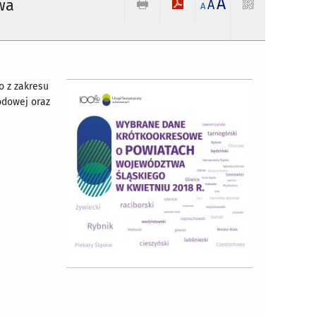
A
wa
A
A
o z zakresu
odowej oraz