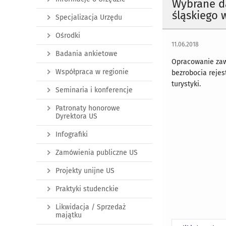
Wybrane d
śląskiego w
Specjalizacja Urzędu
Ośrodki
11.06.2018
Badania ankietowe
Opracowanie zaw
Współpraca w regionie
bezrobocia reje
turystyki.
Seminaria i konferencje
Patronaty honorowe
Dyrektora US
Infografiki
Zamówienia publiczne US
Projekty unijne US
Praktyki studenckie
Likwidacja / Sprzedaż
majątku