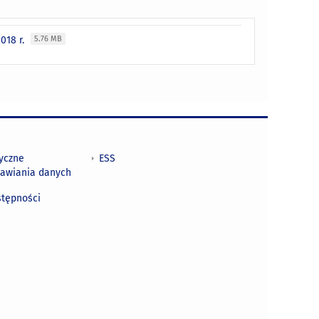
018 r.
5.76 MB
tyczne
ESS
awiania danych
h
stępności