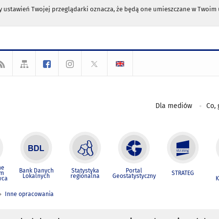
any ustawień Twojej przeglądarki oznacza, że będą one umieszczane w Twoi
Dla mediów
Co, 
ne
Bank Danych
Statystyka
Portal
um
STRATEG
Lokalnych
regionalna
Geostatystyczny
wca
K
Inne opracowania