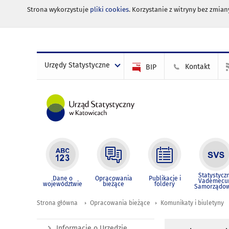
Strona wykorzystuje
pliki cookies
. Korzystanie z witryny bez zmi
Urzędy Statystyczne
Kontakt
BIP
Statystycz
Dane o
Opracowania
Publikacje i
Vademec
województwie
bieżące
foldery
Samorządo
Strona główna
Opracowania bieżące
Komunikaty i biuletyny
Informacje o Urzędzie