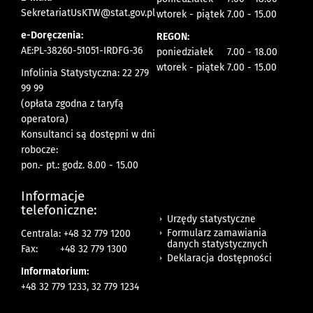
SekretariatUsKTW@stat.gov.pl
wtorek - piątek 7.00 - 15.00
e-Doręczenia:
REGON:
AE:PL-38260-51051-IRDFG-36
poniedziałek 7.00 - 18.00
wtorek - piątek 7.00 - 15.00
Infolinia Statystyczna: 22 279
99 99
(opłata zgodna z taryfą
operatora)
Konsultanci są dostępni w dni
robocze:
pon.- pt.: godz. 8.00 - 15.00
Informacje
telefoniczne:
Urzędy statystyczne
Formularz zamawiania
Centrala: +48 32 779 1200
danych statystycznych
Fax:
+48 32 779 1300
Deklaracja dostępności
Informatorium:
+48 32 779 1233, 32 779 1234