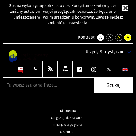
Strona wykorzystuje
pliki cookies
. Korzystanie z witryny bez
zmiany ustawień Twojej przeglądarki oznacza, że będą one
umieszczane w Twoim urządzeniu końcowym. Zawsze możesz
zmienić te ustawienia.
Kontrast:
A
A
A
A
kontrast
kontrast
kontrast
kontra
domyślny
biały
żółty
czarny
Urzędy Statystyczne
tekst
tekst
tekst
na
na
na
czarnym
czarnym
żółtym
Dla mediów
Co, gdzie, jak załatwić?
Edukacja statystyczna
O stronie