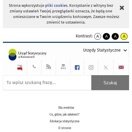
Strona wykorzystuje
pliki cookies
. Korzystanie z witryny bez
zmiany ustawień Twojej przeglądarki oznacza, że będą one
umieszczane w Twoim urządzeniu końcowym. Zawsze możesz
zmienić te ustawienia.
Kontrast:
A
A
A
A
kontrast
kontrast
kontrast
kontra
domyślny
biały
żółty
czarny
Urzędy Statystyczne
tekst
tekst
tekst
na
na
na
czarnym
czarnym
żółtym
Dla mediów
Co, gdzie, jak załatwić?
Edukacja statystyczna
O stronie