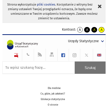
Strona wykorzystuje
pliki cookies
. Korzystanie z witryny bez
zmiany ustawień Twojej przeglądarki oznacza, że będą one
umieszczane w Twoim urządzeniu końcowym. Zawsze możesz
zmienić te ustawienia.
Kontrast:
A
A
A
A
kontrast
kontrast
kontrast
kontra
domyślny
biały
żółty
czarny
Urzędy Statystyczne
tekst
tekst
tekst
na
na
na
czarnym
czarnym
żółtym
Dla mediów
Co, gdzie, jak załatwić?
Edukacja statystyczna
O stronie