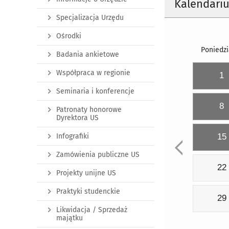
Kalendari
Specjalizacja Urzędu
Ośrodki
Poniedzi
Badania ankietowe
Współpraca w regionie
1
Seminaria i konferencje
8
Patronaty honorowe
Dyrektora US
Infografiki
15
Zamówienia publiczne US
22
Projekty unijne US
Praktyki studenckie
29
Likwidacja / Sprzedaż
majątku