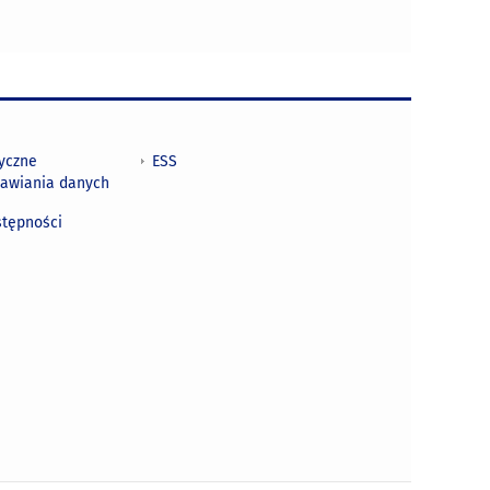
tyczne
ESS
awiania danych
h
stępności