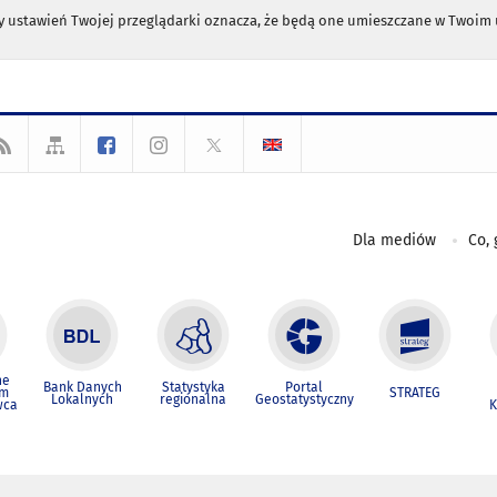
any ustawień Twojej przeglądarki oznacza, że będą one umieszczane w Twoi
Dla mediów
Co, 
ne
Bank Danych
Statystyka
Portal
um
STRATEG
Lokalnych
regionalna
Geostatystyczny
wca
K