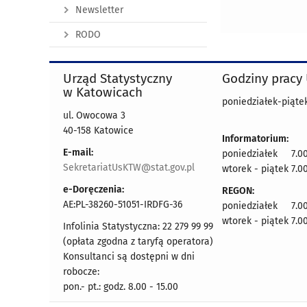
Newsletter
RODO
Urząd Statystyczny
Godziny pracy
w Katowicach
poniedziałek-piątek
ul. Owocowa 3
40-158 Katowice
Informatorium:
E-mail:
poniedziałek 7.00
SekretariatUsKTW@stat.gov.pl
wtorek - piątek 7.00
e-Doręczenia:
REGON:
AE:PL-38260-51051-IRDFG-36
poniedziałek 7.00
wtorek - piątek 7.00
Infolinia Statystyczna: 22 279 99 99
(opłata zgodna z taryfą operatora)
Konsultanci są dostępni w dni
robocze:
pon.- pt.: godz. 8.00 - 15.00