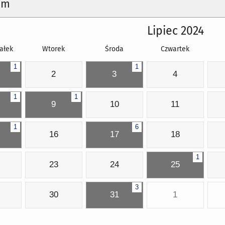
um
Lipiec 2024
ałek
Wtorek
Środa
Czwartek
1
1
2
3
4
1
1
9
10
11
1
6
16
17
18
1
23
24
25
3
30
31
1