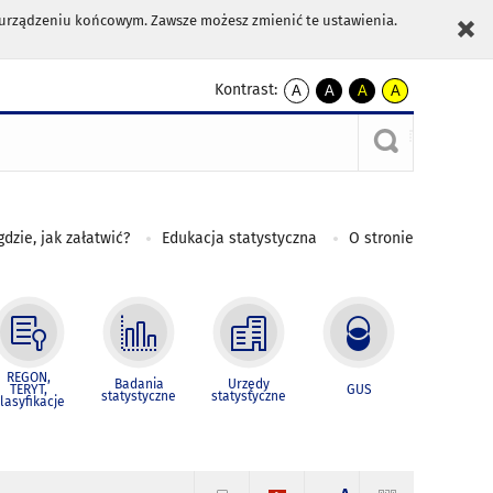
m urządzeniu końcowym. Zawsze możesz zmienić te ustawienia.
Kontrast:
A
A
A
A
kontrast
kontrast
kontrast
kontrast
domyślny
biały
żółty
czarny
tekst
tekst
tekst
na
na
na
czarnym
czarnym
żółtym
gdzie, jak załatwić?
Edukacja statystyczna
O stronie
REGON,
Badania
Urzędy
TERYT,
GUS
statystyczne
statystyczne
lasyfikacje